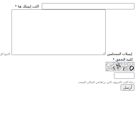
* اكتب إيميلك هنا
* إيميلات المستلمين
اكتبوا كل إيميل في سطر واحد، والحد الأقصى للإيميلات هو 20 إيميلا.
* كلمة التحقق
رجاء اكتب الحروف التي تراها في المكان المحدد