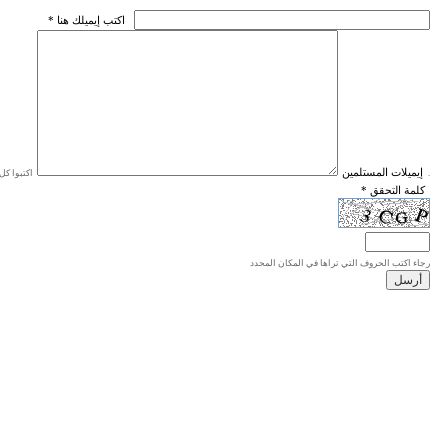
* اكتب إيميلك هنا
* إيميلات المستلمين
اكتبوا كل إيميل في سطر واحد، والحد الأقصى للإيميلات هو 20 إيميلا.
* كلمة التحقق
رجاء اكتب الحروف التي تراها في المكان المحدد