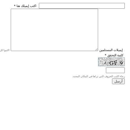
* اكتب إيميلك هنا
* إيميلات المستلمين
اكتبوا كل إيميل في سطر واحد، والحد الأقصى للإيميلات هو 20 إيميلا.
* كلمة التحقق
رجاء اكتب الحروف التي تراها في المكان المحدد