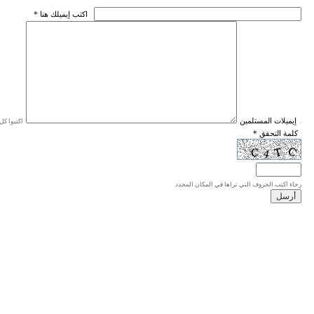
* اكتب إيميلك هنا
* إيميلات المستلمين
اكتبوا كل إيميل في سطر واحد، والحد الأقصى للإيميلات هو 20 إيميلا.
* كلمة التحقق
رجاء اكتب الحروف التي تراها في المكان المحدد