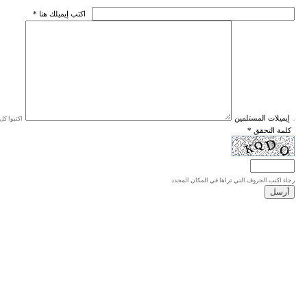
* اكتب إيميلك هنا
* إيميلات المستلمين
اكتبوا كل إيميل في سطر واحد، والحد الأقصى للإيميلات هو 20 إيميلا.
* كلمة التحقق
رجاء اكتب الحروف التي تراها في المكان المحدد