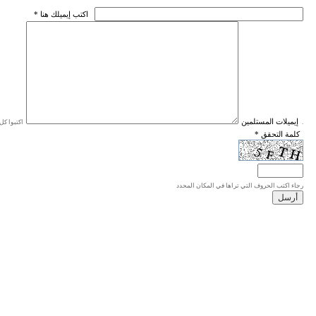
* اكتب إيميلك هنا
* إيميلات المستلمين
اكتبوا كل إيميل في سطر واحد، والحد الأقصى للإيميلات هو 20 إيميلا.
* كلمة التحقق
رجاء اكتب الحروف التي تراها في المكان المحدد