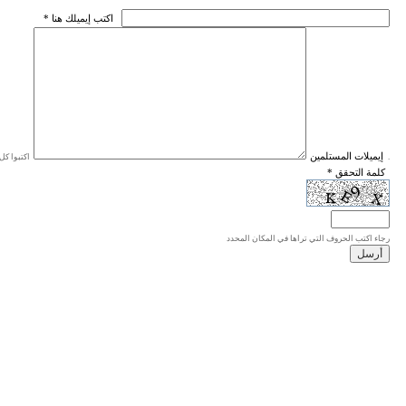
* اكتب إيميلك هنا
* إيميلات المستلمين
اكتبوا كل إيميل في سطر واحد، والحد الأقصى للإيميلات هو 20 إيميلا.
* كلمة التحقق
رجاء اكتب الحروف التي تراها في المكان المحدد