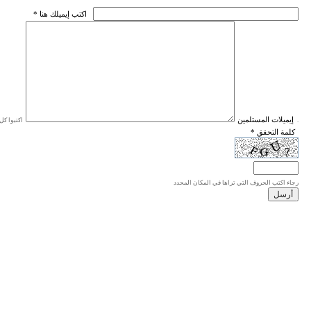
* اكتب إيميلك هنا
* إيميلات المستلمين
اكتبوا كل إيميل في سطر واحد، والحد الأقصى للإيميلات هو 20 إيميلا.
* كلمة التحقق
رجاء اكتب الحروف التي تراها في المكان المحدد