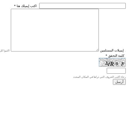
* اكتب إيميلك هنا
* إيميلات المستلمين
اكتبوا كل إيميل في سطر واحد، والحد الأقصى للإيميلات هو 20 إيميلا.
* كلمة التحقق
رجاء اكتب الحروف التي تراها في المكان المحدد