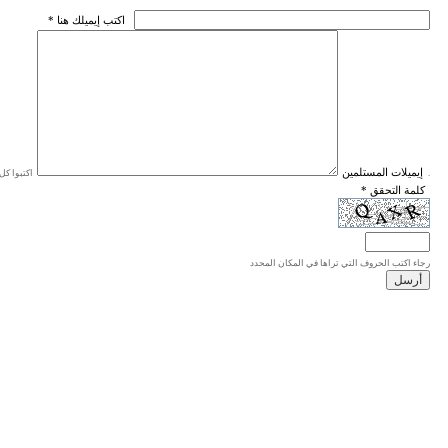
* اكتب إيميلك هنا
* إيميلات المستلمين
اكتبوا كل إيميل في سطر واحد، والحد الأقصى للإيميلات هو 20 إيميلا.
* كلمة التحقق
رجاء اكتب الحروف التي تراها في المكان المحدد