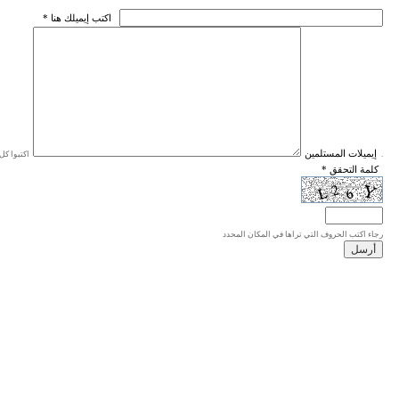
* اكتب إيميلك هنا
* إيميلات المستلمين
اكتبوا كل إيميل في سطر واحد، والحد الأقصى للإيميلات هو 20 إيميلا.
* كلمة التحقق
رجاء اكتب الحروف التي تراها في المكان المحدد