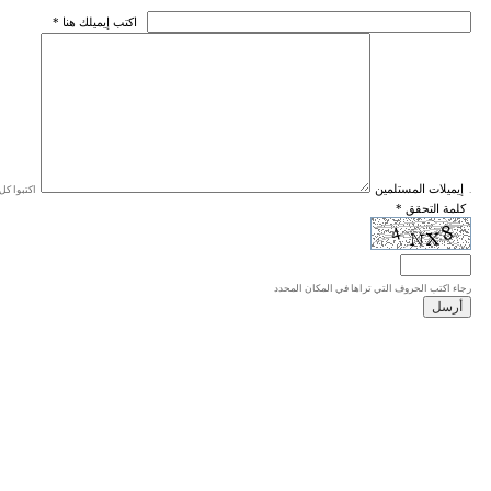
* اكتب إيميلك هنا
* إيميلات المستلمين
اكتبوا كل إيميل في سطر واحد، والحد الأقصى للإيميلات هو 20 إيميلا.
* كلمة التحقق
رجاء اكتب الحروف التي تراها في المكان المحدد