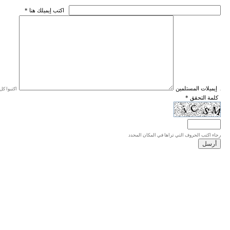
* اكتب إيميلك هنا
* إيميلات المستلمين
اكتبوا كل إيميل في سطر واحد، والحد الأقصى للإيميلات هو 20 إيميلا.
* كلمة التحقق
رجاء اكتب الحروف التي تراها في المكان المحدد