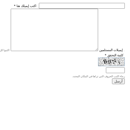
* اكتب إيميلك هنا
* إيميلات المستلمين
اكتبوا كل إيميل في سطر واحد، والحد الأقصى للإيميلات هو 20 إيميلا.
* كلمة التحقق
رجاء اكتب الحروف التي تراها في المكان المحدد