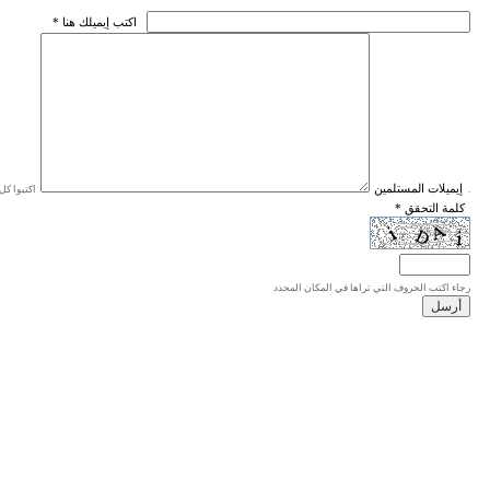
* اكتب إيميلك هنا
* إيميلات المستلمين
اكتبوا كل إيميل في سطر واحد، والحد الأقصى للإيميلات هو 20 إيميلا.
* كلمة التحقق
رجاء اكتب الحروف التي تراها في المكان المحدد