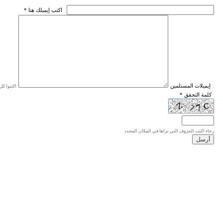
* اكتب إيميلك هنا
* إيميلات المستلمين
اكتبوا كل إيميل في سطر واحد، والحد الأقصى للإيميلات هو 20 إيميلا.
* كلمة التحقق
رجاء اكتب الحروف التي تراها في المكان المحدد