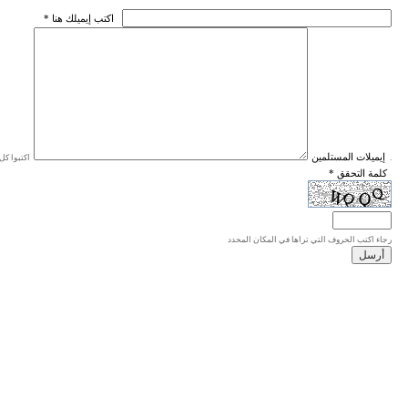
* اكتب إيميلك هنا
* إيميلات المستلمين
اكتبوا كل إيميل في سطر واحد، والحد الأقصى للإيميلات هو 20 إيميلا.
* كلمة التحقق
رجاء اكتب الحروف التي تراها في المكان المحدد