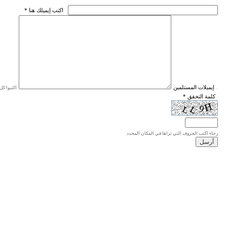
* اكتب إيميلك هنا
* إيميلات المستلمين
اكتبوا كل إيميل في سطر واحد، والحد الأقصى للإيميلات هو 20 إيميلا.
* كلمة التحقق
رجاء اكتب الحروف التي تراها في المكان المحدد