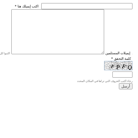
* اكتب إيميلك هنا
* إيميلات المستلمين
اكتبوا كل إيميل في سطر واحد، والحد الأقصى للإيميلات هو 20 إيميلا.
* كلمة التحقق
رجاء اكتب الحروف التي تراها في المكان المحدد