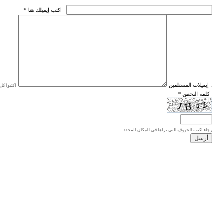
* اكتب إيميلك هنا
* إيميلات المستلمين
اكتبوا كل إيميل في سطر واحد، والحد الأقصى للإيميلات هو 20 إيميلا.
* كلمة التحقق
رجاء اكتب الحروف التي تراها في المكان المحدد