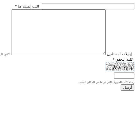
* اكتب إيميلك هنا
* إيميلات المستلمين
اكتبوا كل إيميل في سطر واحد، والحد الأقصى للإيميلات هو 20 إيميلا.
* كلمة التحقق
رجاء اكتب الحروف التي تراها في المكان المحدد