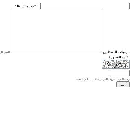
* اكتب إيميلك هنا
* إيميلات المستلمين
اكتبوا كل إيميل في سطر واحد، والحد الأقصى للإيميلات هو 20 إيميلا.
* كلمة التحقق
رجاء اكتب الحروف التي تراها في المكان المحدد