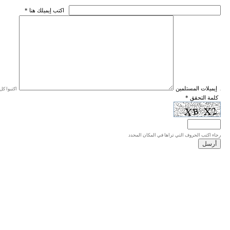
* اكتب إيميلك هنا
* إيميلات المستلمين
اكتبوا كل إيميل في سطر واحد، والحد الأقصى للإيميلات هو 20 إيميلا.
* كلمة التحقق
رجاء اكتب الحروف التي تراها في المكان المحدد