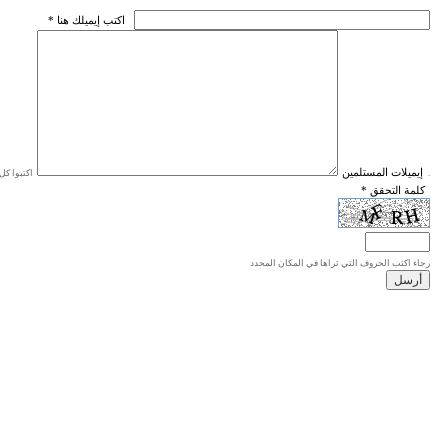
* اكتب إيميلك هنا
* إيميلات المستلمين
اكتبوا كل إيميل في سطر واحد، والحد الأقصى للإيميلات هو 20 إيميلا.
* كلمة التحقق
رجاء اكتب الحروف التي تراها في المكان المحدد