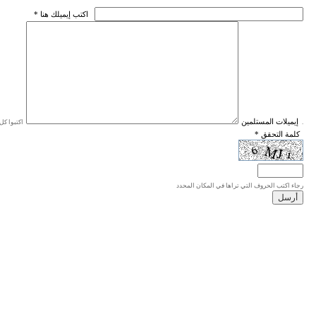
* اكتب إيميلك هنا
* إيميلات المستلمين
اكتبوا كل إيميل في سطر واحد، والحد الأقصى للإيميلات هو 20 إيميلا.
* كلمة التحقق
رجاء اكتب الحروف التي تراها في المكان المحدد