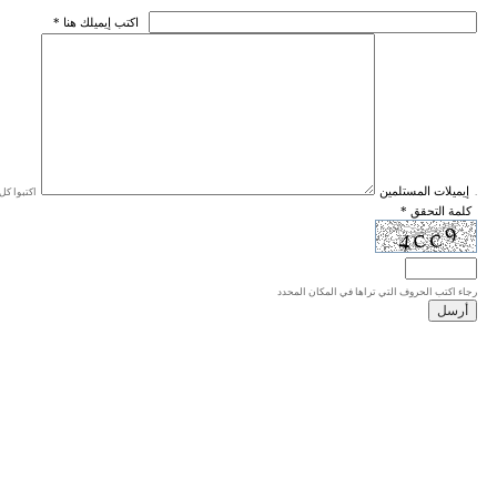
* اكتب إيميلك هنا
* إيميلات المستلمين
اكتبوا كل إيميل في سطر واحد، والحد الأقصى للإيميلات هو 20 إيميلا.
* كلمة التحقق
رجاء اكتب الحروف التي تراها في المكان المحدد