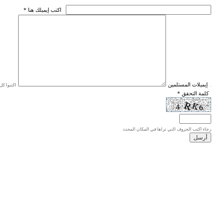
* اكتب إيميلك هنا
* إيميلات المستلمين
اكتبوا كل إيميل في سطر واحد، والحد الأقصى للإيميلات هو 20 إيميلا.
* كلمة التحقق
رجاء اكتب الحروف التي تراها في المكان المحدد