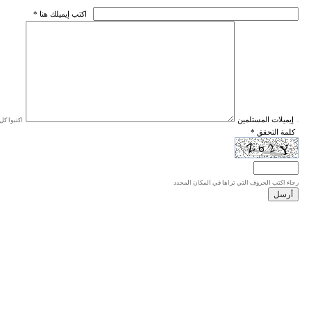
* اكتب إيميلك هنا
* إيميلات المستلمين
اكتبوا كل إيميل في سطر واحد، والحد الأقصى للإيميلات هو 20 إيميلا.
* كلمة التحقق
رجاء اكتب الحروف التي تراها في المكان المحدد