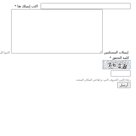
* اكتب إيميلك هنا
* إيميلات المستلمين
اكتبوا كل إيميل في سطر واحد، والحد الأقصى للإيميلات هو 20 إيميلا.
* كلمة التحقق
رجاء اكتب الحروف التي تراها في المكان المحدد