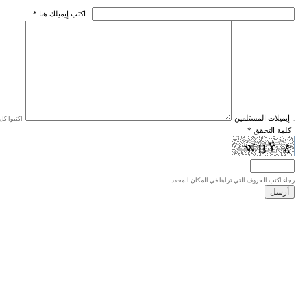
* اكتب إيميلك هنا
* إيميلات المستلمين
اكتبوا كل إيميل في سطر واحد، والحد الأقصى للإيميلات هو 20 إيميلا.
* كلمة التحقق
رجاء اكتب الحروف التي تراها في المكان المحدد