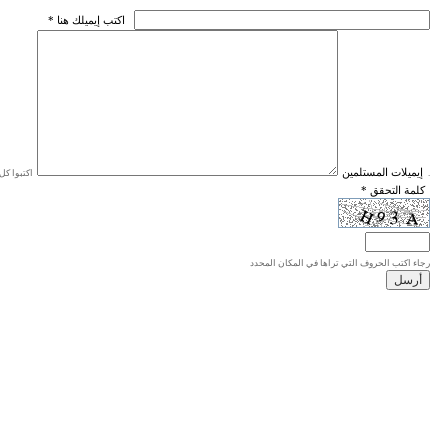
* اكتب إيميلك هنا
* إيميلات المستلمين
اكتبوا كل إيميل في سطر واحد، والحد الأقصى للإيميلات هو 20 إيميلا.
* كلمة التحقق
رجاء اكتب الحروف التي تراها في المكان المحدد