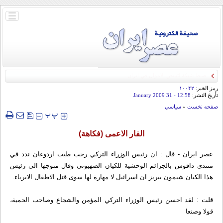
باز
و
بسته
کردن
منو
رمز الخبر:
۱۰۰۴۲
تأريخ النشر:
12:58
- 31 January 2009
صفحه نخست
»
سياسي
‍‍‍ پ
پ
الفار الاعمى (فکاهة)
عصر ایران - قال : ان رئيس الوزراء التركي رجب طيب اردوغان ندد في
منتدى دافوس بالجرائم الوحشية للكيان الصهيوني وقال متوجها الى رئيس
هذا الكيان شيمون بيريز ان اسرائيل لا مهارة لها سوى قتل الاطفال الابرياء.
قلت : لقد احسن رئيس الوزراء التركي المؤمن والشجاع وصاحب الحمية،
قولا وصنعا