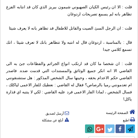
قلت : الا ان رئيس الكيان الصهيوني شيمون بيريز الذي كان قد انتابه الفزع
تظاهر بانه لم يسمع تصريحات اردوغان
قلت : ان الرجل السئ الصيت والقاتل للاطفال قد تظاهر بانه لا يعرف شيئا
قال : بالمناسبة ، اردوغان قال له انتبه ولا تتظاهر بانك لا تعرف شيئا ، انك
تسمع كلامي جيدا
قلت : ان شخصا ما كان قد ارتكب انواع الجرائم والفظاعات جئ به الى
القاضي الا انه انكر جميع الوثائق والمستندات التي قدمت ضده. فاصدر
القاضي حكم الاعدام بحقه ، وحينها سال الشخص المذكور : هل ستشنقونني
ام تعدمونني رميا بالرصاص؟ فقال له القاضي : نعطيك للفار الاعمى لياكلك ،
فسال الشخص ، لماذا الفار الاعمى فرد عليه القاضي : لكي لا ينتبه اي قذارة
ياكل!
الصفحة الرئيسة
أرسل لصديق
اطبع
أبلغ عن مشكلة