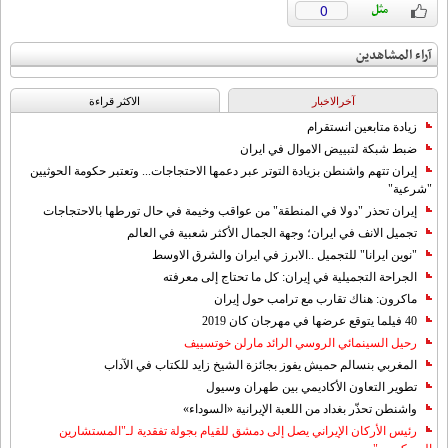
0
آراء المشاهدين
آخرالاخبار
الاکثر قراءة
زيادة متابعين انستقرام
ضبط شبكة لتبييض الاموال في ايران
إيران تتهم واشنطن بزيادة التوتر عبر دعمها الاحتجاجات... وتعتبر حكومة الحوثيين
"شرعية"
إيران تحذر "دولا في المنطقة" من عواقب وخيمة في حال تورطها بالاحتجاجات
تجميل الانف في ايران؛ وجهة الجمال الأكثر شعبية في العالم
"نوين ايرانا" للتجميل ..الابرز في ايران والشرق الاوسط
الجراحة التجميلية في إيران: كل ما تحتاج إلى معرفته
ماكرون: هناك تقارب مع ترامب حول إيران
40 فيلما يتوقع عرضها في مهرجان كان 2019
رحيل السينمائي الروسي الرائد مارلن خوتسييف
المغربي بنسالم حميش يفوز بجائزة الشيخ زايد للكتاب في الآداب
تطوير التعاون الأكاديمي بين طهران وسيول
واشنطن تحذّر بغداد من اللعبة الإيرانية «السوداء»
رئيس الأركان الإيراني يصل إلى دمشق للقيام بجولة تفقدية لـ"المستشارين