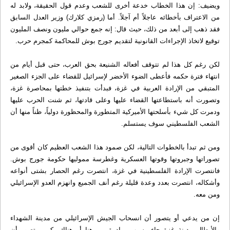
ويضيف: إن هذا الخطاب خدعة أخرى للشعب وعدم قول الحقيقة، ولابد له
من الاعتراف بأخطائه عاجلاً أم آجلاً. أما (رمزي كلارك) وزير العدل السابق
فقد ذهب إلى أبعد من ذلك، حيث قال: إنه جمع حوالي مليون ونصف المليون
توقيع لاتخاذ الإجراءات القانونية لتقديم جورج بوش للمحاكمة كمجرم حرب.
لكن رغم كل هذا لم تتوقف أفعاله الشنيعة بحق العرب، حتى قبل أيام من
انتهاء فترة حكمه فأعطى الضوء الأخضر لإسرائيل للقضاء على الجزء الصغير
المتبقي من الإرادة العربية في غزة، فبدأت بتنفيذ خطتها بمحاصرة غزة،
وتصورت أنه باستطاعتها القضاء عليها وعلى قادتها، ثم شنت الحرب عليها
ودمرت كل شيء بأسلحتها الأميركية المتطورة والمحظورة دولياً، ظناً منها أن
الشعب الفلسطيني سوف يستسلم.
ومن ثم تبدأ بالخطوات التالية، لكن صمود هذا الشعب العظيم كان أقوى من
تصوراتها وجبروتها وقوتها العسكرية وغطرسة مموليها حكومة جورج بوش.
فانتصرت الإرادة الفلسطينية في غزة، انتصرت رغم الحصار بشتى أنواعه
وأشكاله، انتصرت بعدد وعدة قليلة رغم أنف الجميع وانهزم العدو الإسرائيلي
ومن معه.
إن من يدعي أو يتصور أن انسحاب الجيش الإسرائيلي من مدينة الشهداء
والأبطال مدينة غزة جاء بسبب مبادرة من هنا أو هناك، كمن يتصور أن