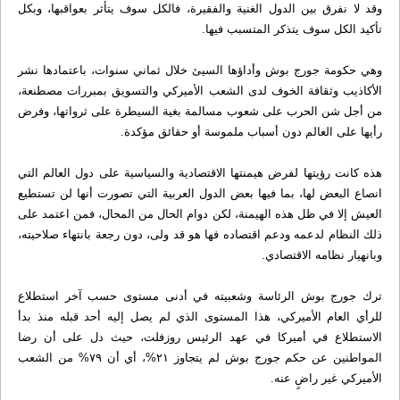
وقد لا نفرق بين الدول الغنية والفقيرة، فالكل سوف يتأثر بعواقبها، وبكل
تأكيد الكل سوف يتذكر المتسبب فيها.
وهي حكومة جورج بوش وأداؤها السيئ خلال ثماني سنوات، باعتمادها نشر
الأكاذيب وثقافة الخوف لدى الشعب الأميركي والتسويق بمبررات مصطنعة،
من أجل شن الحرب على شعوب مسالمة بغية السيطرة على ثرواتها، وفرض
رأيها على العالم دون أسباب ملموسة أو حقائق مؤكدة.
هذه كانت رؤيتها لفرض هيمنتها الاقتصادية والسياسية على دول العالم التي
انصاع البعض لها، بما فيها بعض الدول العربية التي تصورت أنها لن تستطيع
العيش إلا في ظل هذه الهيمنة، لكن دوام الحال من المحال، فمن اعتمد على
ذلك النظام لدعمه ودعم اقتصاده فها هو قد ولى، دون رجعة بانتهاء صلاحيته،
وبانهيار نظامه الاقتصادي.
ترك جورج بوش الرئاسة وشعبيته في أدنى مستوى حسب آخر استطلاع
للرأي العام الأميركي، هذا المستوى الذي لم يصل إليه أحد قبله منذ بدأ
الاستطلاع في أميركا في عهد الرئيس روزفلت، حيث دل على أن رضا
المواطنين عن حكم جورج بوش لم يتجاوز ۲۱%، أي أن ۷۹% من الشعب
الأميركي غير راضٍ عنه.