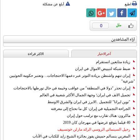
اطبع
أبلغ عن مشكلة
0
آراء المشاهدين
آخرالاخبار
الاکثر قراءة
زيادة متابعين انستقرام
ضبط شبكة لتبييض الاموال في ايران
إيران تتهم واشنطن بزيادة التوتر عبر دعمها الاحتجاجات... وتعتبر حكومة الحوثيين
"شرعية"
إيران تحذر "دولا في المنطقة" من عواقب وخيمة في حال تورطها بالاحتجاجات
تجميل الانف في ايران؛ وجهة الجمال الأكثر شعبية في العالم
"نوين ايرانا" للتجميل ..الابرز في ايران والشرق الاوسط
الجراحة التجميلية في إيران: كل ما تحتاج إلى معرفته
ماكرون: هناك تقارب مع ترامب حول إيران
40 فيلما يتوقع عرضها في مهرجان كان 2019
رحيل السينمائي الروسي الرائد مارلن خوتسييف
المغربي بنسالم حميش يفوز بجائزة الشيخ زايد للكتاب في الآداب