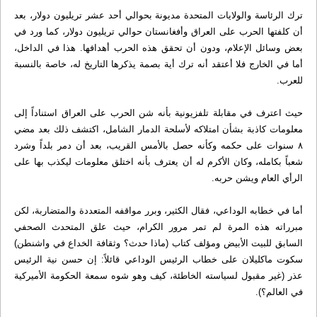
ترك الرئاسة والولايات المتحدة مديونة بحوالي أحد عشر تريليون دولار، بعد
أن كلفتها الحرب على العراق وأفغانستان حوالي تريليون دولار، كما ورد في
بعض وسائل الإعلام، ودون أن تحقق هذه الحرب أهدافها. هذا في الداخل،
أما في الخارج فلا أعتقد أنه ترك أية بصمة يذكرها التاريخ له، خاصة بالنسبة
للعرب.
حيث اعترف في مقابلة تلفزيونية بأنه شن الحرب على العراق استناداً إلى
معلومات كاذبة بشأن امتلاكه لأسلحة الدمار الشامل، اكتشف ذلك بعد مضي
۸ سنوات على حكمه وكأنه حصل بالأمس القريب، بعد أن دمر بلداً وشرد
شعباً بكامله، وكان الأكرم له أن يعترف بأنه اختلق معلومات ليكذب بها على
الرأي العام ويشن حربه.
أما في خطابه الوداعي، فقال الكثير، وبرر مواقفه المتعددة والمتضاربة، لكن
مبرراته هذه المرة لم تمر مرور الكرام، حيث علق المتحدث الصحفي
السابق للبيت الأبيض ومؤلف كتاب (ماذا حدث؟ وثقافة الخداع في واشنطن)
سكوت ماكليلان على خطاب الرئيس الوداعي قائلاً: إن حسن نية الرئيس
عذر (غير مقبول لسياسته الخاطئة، كيف وهو شوه سمعة الحكومة الأميركية
في العالم؟).