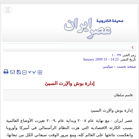
باز
و
بسته
کردن
منو
رمز الخبر:
۱۰۰۴۷
تأريخ النشر:
14:25
- 31 January 2009
صفحه نخست
»
سياسي
‍‍‍ پ
پ
إدارة بوش والإرث السيئ
قاسم سلطان
إدارة بوش والإرث السيئ
عصر ایران - مع نهاية عام ۲۰۰۸ وبداية عام ،۲۰۰۹ تغيرت الأوضاع العالمية
بسبب الكارثة الاقتصادية التي هزت النظام الرأسمالي في أميركا وأوروبا
وانعكست نتائجها على العالم كله، ومع مرور الوقت سيعاني الكل من تبعاتها،