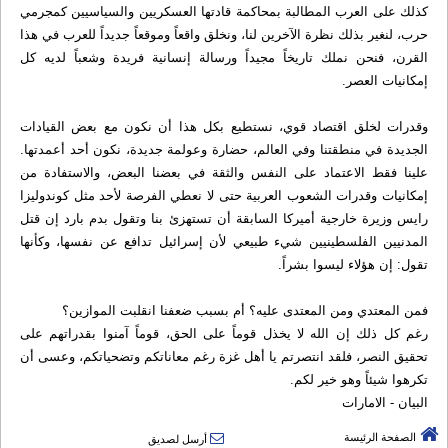
كذلك على العرب المطالبة بمحاكمة قادتها العسكريين والسياسيين كمجرمي
حرب، لنغير بذلك نظرة الآخرين لنا، ونخلق واقعاً وموقعاً جديداً للعرب في هذا
القرن، فنحن نملك تاريخاً مجيداً ورسالة إنسانية فريدة وشعباً لديه كل
إمكانيات العصر.
وقدرات لخلق اقتصاد قوي، نستطيع بكل هذا أن نكون مع بعض القيادات
الجديدة في منطقتنا وفي العالم، حضارة وعولمة جديدة، نكون أحد أعمدتها.
علينا فقط الاعتماد على النفس والثقة في بعضنا البعض، والاستفادة من
إمكانيات وقدرات الشعوب العربية حتى لا نعطي الفرصة لأحد مثل كوندوليزا
رايس وزيرة خارجية أميركا السابقة أن تستهزئ بنا وتقول بدم بارد إن قتل
المدنيين الفلسطينيين شيء طبيعي لأن إسرائيل تدافع عن نفسها، وكأنها
تقول: إن هؤلاء ليسوا بشراً.
فمن المعتدي ومن المعتدى عليه؟ أم بسبب ضعفنا انقلبت الموازين؟
رغم كل ذلك إن الله لا يخذل قوماً على الحق، قوماً آمنوا بقدراتهم على
تحقيق النصر، فلقد انتصرتم يا أهل غزة رغم معاناتكم وتضحياتكم، وعسى أن
تكرهوا شيئاً وهو خير لكم.
البيان - الامارات
الصفحة الرئيسة
أرسل لصديق