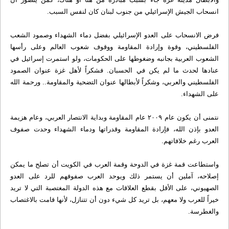
انسحاب الجيش الإسرائيلي من جنوب لبنان كان لنفس السبب.
فرض الانسحاب على العدو الإسرائيلي بفضل دماء الشهداء وصمود الشعب
الفلسطيني، وقوة وإرادة المقاومة ووقوف شعوب العالم وعلى رأسها
الشعوب العربية بجانبه وضغوطها على الحكومات، ولو استمرت إسرائيل في
عنادها لحدث ما لم يكن في الحسبان. فشكراً لأهل غزة عنوان الصمود
الفلسطيني والعربي، وشكراً لأبطالها عنوان التضحية والمقاومة.. ورحمة الله
على الشهداء.
نتمنى أن يكون عام ۲۰۰۹ عام المقاومة وبداية الانتصار العربي، وعام هزيمة
العدو بإذن الله، فإرادة المقاومة وقدراتها ودماء الشهداء وحدت صفوف
العرب رغم خلافاتهم.
واستطاعت قمة غزة في الدوحة وقمة العرب في الكويت أن تصلح ما يمكن
إصلاحه، آملين أن يستمر ذلك ويوحد العرب صفوفهم للرد على العدو
الصهيوني، على الأقل بقطع العلاقات مع هذه الدولة المغتصبة التي لا تريد
خيراً للعرب ولا معهم، بل تريد كل شيء دون أن تتنازل، لأنها قامت بالاغتصاب
والغطرسة.