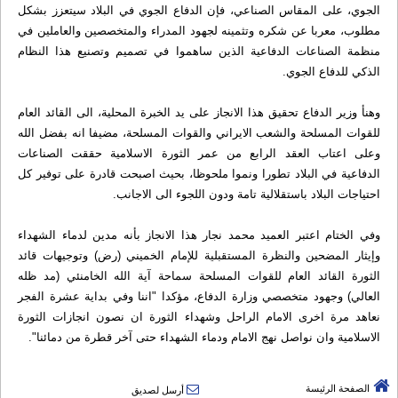
الجوي، على المقاس الصناعي، فإن الدفاع الجوي في البلاد سيتعزز بشكل
مطلوب، معربا عن شكره وتثمينه لجهود المدراء والمتخصصين والعاملين في
منظمة الصناعات الدفاعية الذين ساهموا في تصميم وتصنيع هذا النظام
الذكي للدفاع الجوي.
وهنأ وزير الدفاع تحقيق هذا الانجاز على يد الخبرة المحلية، الى القائد العام
للقوات المسلحة والشعب الايراني والقوات المسلحة، مضيفا انه بفضل الله
وعلى اعتاب العقد الرابع من عمر الثورة الاسلامية حققت الصناعات
الدفاعية في البلاد تطورا ونموا ملحوظا، بحيث اصبحت قادرة على توفير كل
احتياجات البلاد باستقلالية تامة ودون اللجوء الى الاجانب.
وفي الختام اعتبر العميد محمد نجار هذا الانجاز بأنه مدين لدماء الشهداء
وإيثار المضحين والنظرة المستقبلية للإمام الخميني (رض) وتوجيهات قائد
الثورة القائد العام للقوات المسلحة سماحة آية الله الخامنئي (مد ظله
العالي) وجهود متخصصي وزارة الدفاع، مؤكدا "اننا وفي بداية عشرة الفجر
نعاهد مرة اخرى الامام الراحل وشهداء الثورة ان نصون انجازات الثورة
الاسلامية وان نواصل نهج الامام ودماء الشهداء حتى آخر قطرة من دمائنا".
الصفحة الرئيسة
أرسل لصديق