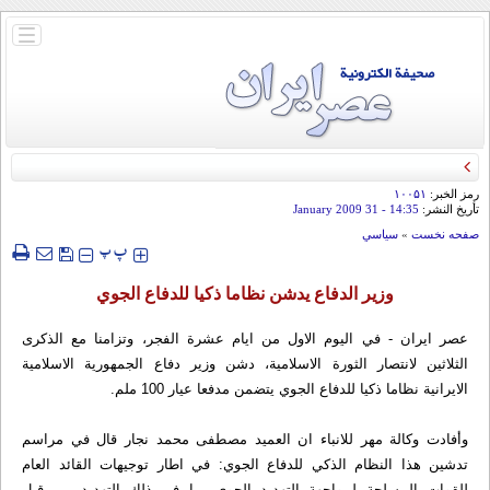
باز
و
بسته
کردن
منو
رمز الخبر:
۱۰۰۵۱
تأريخ النشر:
14:35
- 31 January 2009
صفحه نخست
»
سياسي
‍‍‍ پ
پ
وزير الدفاع يدشن نظاما ذكيا للدفاع الجوي
عصر ایران - في اليوم الاول من ايام عشرة الفجر، وتزامنا مع الذكرى
الثلاثين لانتصار الثورة الاسلامية، دشن وزير دفاع الجمهورية الاسلامية
الايرانية نظاما ذكيا للدفاع الجوي يتضمن مدفعا عيار 100 ملم.
وأفادت وكالة مهر للانباء ان العميد مصطفى محمد نجار قال في مراسم
تدشين هذا النظام الذكي للدفاع الجوي: في اطار توجيهات القائد العام
للقوات المسلحة لمواجهة التهديد الجوي بما في ذلك التهديد من قبل