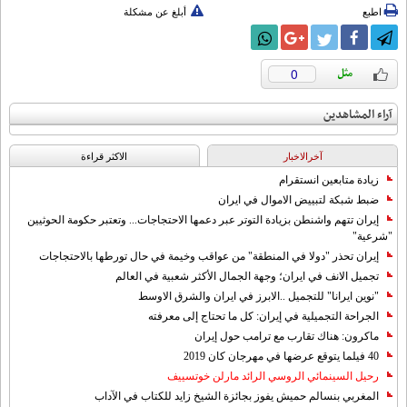
اطبع
أبلغ عن مشكلة
0
آراء المشاهدين
آخرالاخبار
الاکثر قراءة
زيادة متابعين انستقرام
ضبط شبكة لتبييض الاموال في ايران
إيران تتهم واشنطن بزيادة التوتر عبر دعمها الاحتجاجات... وتعتبر حكومة الحوثيين
"شرعية"
إيران تحذر "دولا في المنطقة" من عواقب وخيمة في حال تورطها بالاحتجاجات
تجميل الانف في ايران؛ وجهة الجمال الأكثر شعبية في العالم
"نوين ايرانا" للتجميل ..الابرز في ايران والشرق الاوسط
الجراحة التجميلية في إيران: كل ما تحتاج إلى معرفته
ماكرون: هناك تقارب مع ترامب حول إيران
40 فيلما يتوقع عرضها في مهرجان كان 2019
رحيل السينمائي الروسي الرائد مارلن خوتسييف
المغربي بنسالم حميش يفوز بجائزة الشيخ زايد للكتاب في الآداب