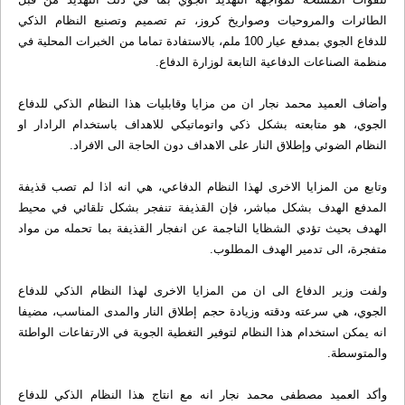
الطائرات والمروحيات وصواريخ كروز، تم تصميم وتصنيع النظام الذكي
للدفاع الجوي بمدفع عيار 100 ملم، بالاستفادة تماما من الخبرات المحلية في
منظمة الصناعات الدفاعية التابعة لوزارة الدفاع.
وأضاف العميد محمد نجار ان من مزايا وقابليات هذا النظام الذكي للدفاع
الجوي، هو متابعته بشكل ذكي واتوماتيكي للاهداف باستخدام الرادار او
النظام الضوئي وإطلاق النار على الاهداف دون الحاجة الى الافراد.
وتابع من المزايا الاخرى لهذا النظام الدفاعي، هي انه اذا لم تصب قذيفة
المدفع الهدف بشكل مباشر، فإن القذيفة تنفجر بشكل تلقائي في محيط
الهدف بحيث تؤدي الشظايا الناجمة عن انفجار القذيفة بما تحمله من مواد
متفجرة، الى تدمير الهدف المطلوب.
ولفت وزير الدفاع الى ان من المزايا الاخرى لهذا النظام الذكي للدفاع
الجوي، هي سرعته ودقته وزيادة حجم إطلاق النار والمدى المناسب، مضيفا
انه يمكن استخدام هذا النظام لتوفير التغطية الجوية في الارتفاعات الواطئة
والمتوسطة.
وأكد العميد مصطفى محمد نجار انه مع انتاج هذا النظام الذكي للدفاع