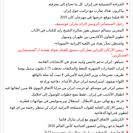
الجراحة التجميلية في إيران: كل ما تحتاج إلى معرفته
ماكرون: هناك تقارب مع ترامب حول إيران
40 فيلما يتوقع عرضها في مهرجان كان 2019
رحيل السينمائي الروسي الرائد مارلن خوتسييف
المغربي بنسالم حميش يفوز بجائزة الشيخ زايد للكتاب في الآداب
تطوير التعاون الأكاديمي بين طهران وسيول
واشنطن تحذّر بغداد من اللعبة الإيرانية «السوداء»
رئيس الأركان الإيراني يصل إلى دمشق للقيام بجولة تفقدية لـ"المستشارين
العسكريين"
نتنياهو : ايران تدعم غانتس ولبيد ضدي في الانتخابات القادمة
إيران: الصادرات الشهریة للنفط والمكثفات تخطت 2.75 مليون برميل يوميا
ظريف: تصريحات وزير الخارجية الأمريكي لا تمت أية صلة بالواقع
اللواء صفوي: استراتيجية ايران حيال الأعداء، دفاعية ورادعة
سفير ايران في موسكو: لو حرمت ايران من مزايا الاتفاق النووي فلا مبرر لبقائها فيه
اطفال الأنابيب في إيران ، فقط بضع خطوات للوصول إلى احلامك
قرعة ربع نهائي دوري الابطال.. استقلال وبرسبوليس في مواجهات قطرية
رئيس الاركان العامة للقوات المسلحة الايرانية: ايران لن تنتظر رخصة من اي قوة
لتطوير قدراتها الدفاعية
الكرملين: الاتفاق النووي مع إيران مازال قائما
الفيفا يدعو روحاني لحضور افتتاحية كأس العالم 2018
التجارة غیر النفطیة بین إیران ومالیزیا ترتفع بنسبة 23%