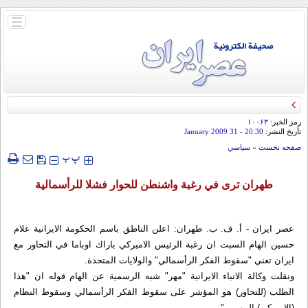
باز
و
بسته
کردن
منو
رمز الخبر:
۱۰۰۶۳
تأريخ النشر:
20:30
- 31 January 2009
صفحه نخست
»
سياسي
‍‍‍ پ
پ
طهران ترى في رغبة واشنطن للحوار فشلا للرأسمالية
عصر ایران - أ. ف. ب. طهران: اعلن الناطق باسم الحكومة الايرانية غلام
حسين الهام السبت ان رغبة الرئيس الاميركي باراك اوباما في التحاور مع
ايران تعني "سقوط الفكر الرأسمالي" والولايات المتحدة.
ونقلت وكالة الانباء الايرانية "مهر" شبه الرسمية عن الهام قوله ان "هذا
الطلب (للتحاور) هو المؤشر على سقوط الفكر الرأسمالي وسقوط النظام
(الاميركي) المهيمن".