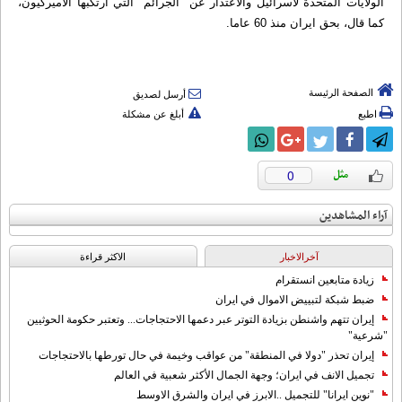
الولايات المتحدة لاسرائيل والاعتذار عن "الجرائم" التي ارتكبها الاميركيون،
كما قال، بحق ايران منذ 60 عاما.
الصفحة الرئيسة
أرسل لصديق
اطبع
أبلغ عن مشكلة
0
آراء المشاهدين
آخرالاخبار
الاکثر قراءة
زيادة متابعين انستقرام
ضبط شبكة لتبييض الاموال في ايران
إيران تتهم واشنطن بزيادة التوتر عبر دعمها الاحتجاجات... وتعتبر حكومة الحوثيين
"شرعية"
إيران تحذر "دولا في المنطقة" من عواقب وخيمة في حال تورطها بالاحتجاجات
تجميل الانف في ايران؛ وجهة الجمال الأكثر شعبية في العالم
"نوين ايرانا" للتجميل ..الابرز في ايران والشرق الاوسط