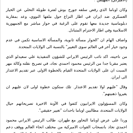
وكان اوباما الذي رفض سلفه جورح بوش لفترة طويلة التخلي عن الخيار
العسكري ضد ايران في اطار النزاع حول ملفها النووي، وعد بمقاربة
دبلوماسية جديدة معها تقوم على الرغبة في حوار مباشر مع الجمهورية
الاسلامية وفي اطار الاحترام المتبادل.
واضاف الهام ان "الحوار مسألة ثانوية، والمسألة الاساسية تكمن في عدم
وجود خيار آخر في العالم سوى التغيير" بالنسبة الى الولايات المتحدة.
من ناحيته، اكد نائب الرئيس الايراني للشؤون التنفيذية علي سعيدلو الذي
يعتبر مقربا جدا من الرئيس محمود احمدي نجاد، في تصريح نقلته وكالة مهر
السبت ان على الولايات المتحدة القيام بالخطوة الاولى عبر تقديم الاعتذار
الى ايران.
وقال "عليهم اولا تقديم الاعتذار. تلك ستكون خطوة اولى لان عليهم ان
يغيروا ذهنيتهم".
وكان المسؤولون الايرانيون كثفوا في الآونة الاخيرة تصريحاتهم حيال
الولايات المتحدة، مطالبين اوباما باحداث "تغيير حقيقي".
وردا على عرض اوباما التحاور مع طهران، طالب الرئيس الايراني محمود
احمدي نجاد بانسحاب القوات الاميركية من مختلف انحاء العالم ووقف دعم