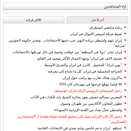
آراء المشاهدين
آخرالاخبار
الاکثر قراءة
زيادة متابعين انستقرام
ضبط شبكة لتبييض الاموال في ايران
إيران تتهم واشنطن بزيادة التوتر عبر دعمها الاحتجاجات... وتعتبر حكومة الحوثيين
"شرعية"
إيران تحذر "دولا في المنطقة" من عواقب وخيمة في حال تورطها بالاحتجاجات
تجميل الانف في ايران؛ وجهة الجمال الأكثر شعبية في العالم
"نوين ايرانا" للتجميل ..الابرز في ايران والشرق الاوسط
الجراحة التجميلية في إيران: كل ما تحتاج إلى معرفته
ماكرون: هناك تقارب مع ترامب حول إيران
40 فيلما يتوقع عرضها في مهرجان كان 2019
رحيل السينمائي الروسي الرائد مارلن خوتسييف
المغربي بنسالم حميش يفوز بجائزة الشيخ زايد للكتاب في الآداب
تطوير التعاون الأكاديمي بين طهران وسيول
واشنطن تحذّر بغداد من اللعبة الإيرانية «السوداء»
رئيس الأركان الإيراني يصل إلى دمشق للقيام بجولة تفقدية لـ"المستشارين
العسكريين"
نتنياهو : ايران تدعم غانتس ولبيد ضدي في الانتخابات القادمة