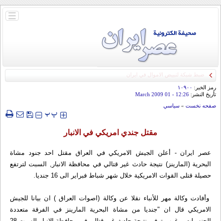
باز
و
بسته
کردن
منو
رمز الخبر:
۱۰۹۰۰
تأريخ النشر:
12:26
- 01 March 2009
صفحه نخست
»
سياسي
‍‍‍ پ
پ
مقتل جندي امريكي في الانبار
عصر ایران - أعلن الجيش الامريكي في العراق مقتل احد جنود مشاة
البحرية (المارينز) نتيجة حادث غير قتالي في محافظة الانبار, السبت لترتفع
حصيلة قتلى القوات الامريكية خلال شهر شباط فبراير الى 16 جنديا.
وأفادت وكالة مهر للأنباء نقلا عن وكالة (اصوات العراق ) ان بيانا للجيش
الامريكي قال ان "جنديا من مشاة البحرية المارينز في الفرقة متعددة
الجنسيات – غرب توفي نتيجة حادث غير قتالي في محافظة الانبار السبت 28