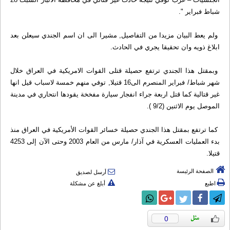
شباط فبراير ".
ولم يعط البيان مزيدا من التفاصيل, مشيرا الى ان اسم الجندي سيعلن بعد
ابلاغ ذويه وان تحقيقا يجري في الحادث.
وبمقتل هذا الجندي ترتفع حصيلة قتلى القوات الامريكية في العراق خلال
شهر شباط/ فبراير المنصرم الى16 قتيلا, توفي منهم خمسة لاسباب قيل انها
غير قتالية كما قتل اربعة جراء انفجار سيارة مفخخة يقودها انتحاري في مدينة
الموصل يوم الاثنين (9/2 ).
كما ترتفع بمقتل هذا الجندي حصيلة خسائر القوات الأمريكية في العراق منذ
بدء العمليات العسكرية في آذار/ مارس من العام 2003 وحتى الآن إلى 4253
قتيلا.
الصفحة الرئيسة
أرسل لصديق
اطبع
أبلغ عن مشكلة
0