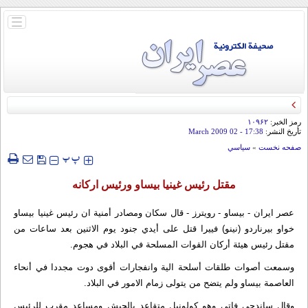
باز
و
بسته
کردن
منو
رمز الخبر:
۱۰۹۶۲
تأريخ النشر:
17:38
- 02 March 2009
صفحه نخست
»
سياسي
‍‍‍ پ
پ
مقتل رئيس غينيا بيساو ورئيس اركانه
عصر ايران - بيساو - رويترز - قال سكان ومصادر أمنية ان رئيس غينيا بيساو
خواو بيرناردو (نينو) فييرا قتل على أيدي جنود يوم الاثنين بعد ساعات من
مقتل رئيس هيئة أركان القوات المسلحة في البلاد في هجوم.
وسمعت أصوات طلقات أسلحة الية وانفجارات أقوى دوت مجددا في أنحاء
العاصمة بيساو ولم يتضح من يتولى زمام الامور في البلاد.
وقال ساندجي فاتي وهو كولونيل متقاعد بالجيش ومساعد مقرب للرئيس