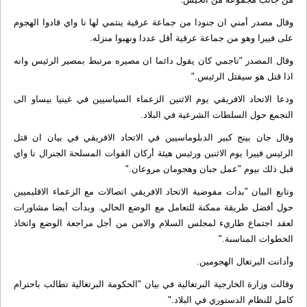
وقال مصدر أمني ان جنودا من جماعة عرقية ينتمي لها نا واي قادوا الهجوم
على فييرا وهو من جماعة عرقية أقل عددا ونهبوا منزله.
وقال المصدر "تاجمي كان يقول دائما ان مصيره مرتبط بمصير الرئيس وانه
اذا قتل هو سيقتل الرئيس."
ودعا الاتحاد الافريقي يوم الاثنين الزعماء السياسيين في غينيا بيساو الى
التجمع حول السلطات الشرعية في البلاد.
وقال جان بينج كبير الدبلوماسيين في الاتحاد الافريقي في بيان ان قتل
الرئيس فييرا يوم الاثنين ورئيس هيئة أركان القوات المسلحة الجنرال نا واي
قبل ذلك بيوم "عمل جبان وهجومان مروعان."
وتابع البيان "بدأت مفوضية الاتحاد الافريقي اتصالات مع الزعماء الاقليميين
حول أفضل طريقة ممكنة للتعامل مع الوضع الحالي. وبدأت أيضا مشاورات
لعقد اجتماع طاريء لمجلس السلام والامن من أجل مراجعة الوضع واتخاذ
الخطوات المناسبة."
وأدانت البرتغال الهجومين.
وقالت وزارة الخارجية البرتغالية في بيان "الحكومة البرتغالية تطالب باحترام
كامل للنظام الدستوري في البلاد."