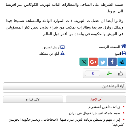
هيمنة الشرطة على الساحل والمطارات النائية لتهريب الكوكايين عبر افريقيا
الى اوروبا.
وقالوا أيضا ان عصابات التهريب ذات الموارد الهائلة والمسلحة تسليحا جيدا
وتملك زوارق سريعة وطائرات تمكنت من شراء تعاون بعض كبار المسؤولين
في الجيش والحكومة في واحدة من أفقر دول العالم.
الصفحة الرئيسة
أرسل لصديق
اطبع
أبلغ عن مشكلة
0
آراء المشاهدين
آخرالاخبار
الاکثر قراءة
زيادة متابعين انستقرام
ضبط شبكة لتبييض الاموال في ايران
إيران تتهم واشنطن بزيادة التوتر عبر دعمها الاحتجاجات... وتعتبر حكومة الحوثيين
"شرعية"