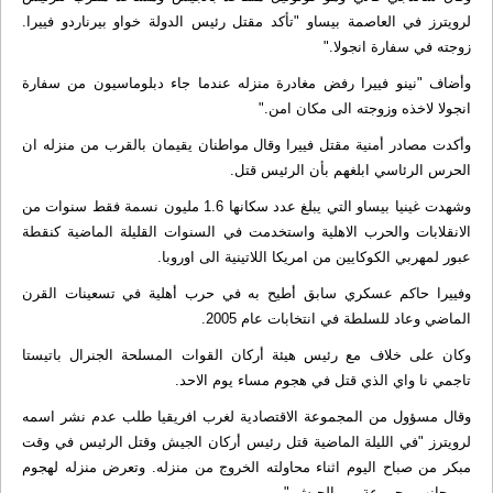
لرويترز في العاصمة بيساو "تأكد مقتل رئيس الدولة خواو بيرناردو فييرا.
زوجته في سفارة انجولا."
وأضاف "نينو فييرا رفض مغادرة منزله عندما جاء دبلوماسيون من سفارة
انجولا لاخذه وزوجته الى مكان امن."
وأكدت مصادر أمنية مقتل فييرا وقال مواطنان يقيمان بالقرب من منزله ان
الحرس الرئاسي ابلغهم بأن الرئيس قتل.
وشهدت غينيا بيساو التي يبلغ عدد سكانها 1.6 مليون نسمة فقط سنوات من
الانقلابات والحرب الاهلية واستخدمت في السنوات القليلة الماضية كنقطة
عبور لمهربي الكوكايين من امريكا اللاتينية الى اوروبا.
وفييرا حاكم عسكري سابق أطيح به في حرب أهلية في تسعينات القرن
الماضي وعاد للسلطة في انتخابات عام 2005.
وكان على خلاف مع رئيس هيئة أركان القوات المسلحة الجنرال باتيستا
تاجمي نا واي الذي قتل في هجوم مساء يوم الاحد.
وقال مسؤول من المجموعة الاقتصادية لغرب افريقيا طلب عدم نشر اسمه
لرويترز "في الليلة الماضية قتل رئيس أركان الجيش وقتل الرئيس في وقت
مبكر من صباح اليوم اثناء محاولته الخروج من منزله. وتعرض منزله لهجوم
من جانب مجموعة من الجيش."