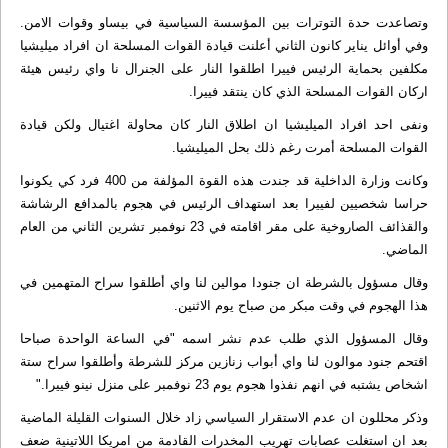
وتصاعدت حدة التوترات بين المؤسسة السياسية في بيساو وقوات الامن.
وفي أوائل يناير كانون الثاني أعلنت قيادة القوات المسلحة ان افراد ميليشيا
مكلفين بحماية الرئيس فييرا اطلقوا النار على الجنرال نا واي رئيس هيئة
اركان القوات المسلحة الذي كان ينتقد فييرا.
ونفى احد افراد الميليشيا ان اطلاق النار كان محاولة اغتيال ولكن قيادة
القوات المسلحة أمرت رغم ذلك بحل الميليشيا.
وكانت وزارة الداخلية قد جندت هذه القوة المؤلفة من 400 فرد كي يكونوا
حراسا شخصيين لفييرا بعد استهداف الرئيس في هجوم بالمدافع الرشاشة
والقذائف الصاروخية على مقر اقامته في 23 نوفمبر تشرين الثاني من العام
الماضي.
وقال مسؤول بالشرطة ان جنودا موالين لنا واي أطلقوا سراح المتهمين في
هذا الهجوم في وقت مبكر من صباح يوم الاثنين.
وقال المسؤول الذي طلب عدم نشر اسمه "في الساعة الواحدة صباحا
اقتحم جنود موالون لنا واي أبواب زنازين مركز للشرطة وأطلقوا سراح ستة
اشخاص يشتبه في انهم نفذوا هجوم يوم 23 نوفمبر على منزل نينو فييرا."
وذكر محللون ان عدم الاستقرار السياسي زاد خلال السنوات القليلة الماضية
بعد ان استغلت عصابات تهريب المخدرات القادمة من امريكا اللاتينية ضعف