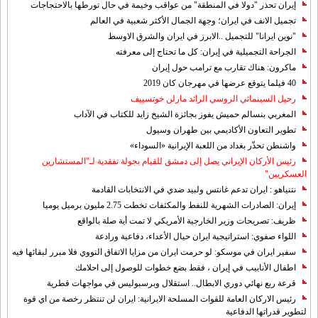
إيران تحذر "دولا في المنطقة" من عواقب وخيمة في حال تورطها بالاحتجاجات
تجميل الانف في ايران؛ وجهة الجمال الأكثر شعبية في العالم
"نوين ايرانا" للتجميل ..الابرز في ايران والشرق الاوسط
الجراحة التجميلية في إيران: كل ما تحتاج إلى معرفته
ماكرون: هناك تقارب مع ترامب حول إيران
40 فيلما يتوقع عرضها في مهرجان كان 2019
رحيل السينمائي الروسي الرائد مارلن خوتسييف
المغربي بنسالم حميش يفوز بجائزة الشيخ زايد للكتاب في الآداب
تطوير التعاون الأكاديمي بين طهران وسيول
واشنطن تحذّر بغداد من اللعبة الإيرانية «السوداء»
رئيس الأركان الإيراني يصل إلى دمشق للقيام بجولة تفقدية لـ"المستشارين
العسكريين"
نتنياهو : ايران تدعم غانتس ولبيد ضدي في الانتخابات القادمة
إيران: الصادرات الشهریة للنفط والمكثفات تخطت 2.75 مليون برميل يوميا
ظريف: تصريحات وزير الخارجية الأمريكي لا تمت أية صلة بالواقع
اللواء صفوي: استراتيجية ايران حيال الأعداء، دفاعية ورادعة
سفير ايران في موسكو: لو حرمت ايران من مزايا الاتفاق النووي فلا مبرر لبقائها فيه
اطفال الأنابيب في إيران ، فقط بضع خطوات للوصول إلى احلامك
قرعة ربع نهائي دوري الابطال.. استقلال وبرسبوليس في مواجهات قطرية
رئيس الاركان العامة للقوات المسلحة الايرانية: ايران لن تنتظر رخصة من اي قوة
لتطوير قدراتها الدفاعية