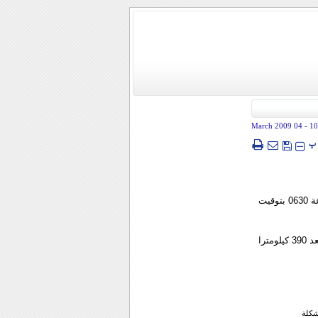
- 04 March 2009
10
پ
عصر ایران - (رويترز) - فيما يلي التطورات الامنية التي أعلن عنها في العراق يوم الاربعاء حتى الساعة 0630 بتوقيت
الموصل - قال الجيش الامريكي في بيان ان أحد جنوده قتل يوم الثلاثاء في الموصل التي تقع على بعد 390 كيلومترا
شكلة