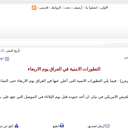
الاولی
اتصلوا بنا
أرشیف
بحث
الروابط
فارسی
|
|
|
|
|
|
تأريخ النشر:
:25
‍‍‍ پ
ي
التطورات الامنية في العراق يوم الاربعاء
أرسل لصديق
اطبع
أبلغ عن م