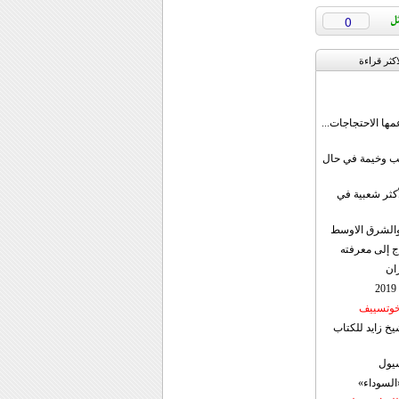
0
اکثر قراءة
مها الاحتجاجات...
قب وخيمة في حال
أكثر شعبية في
ن والشرق الاوسط
ج إلى معرفته
ان
 خوتسييف
خ زايد للكتاب
سيول
«السوداء»