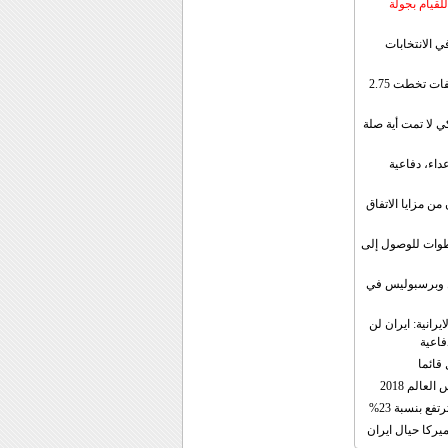
لقيام بجولة
ي الانتخابات
إيران: الصادرات الشهریة للنفط والمكثفات تخطت 2.75
 لا تمت أية صلة
داء، دفاعية
ن مزايا الاتفاق
طوات للوصول إلى
ال وبرسبوليس في
رانية: ايران لن
فاعية
 قائما
عالم 2018
فع بنسبة 23%
يركا حيال ايران