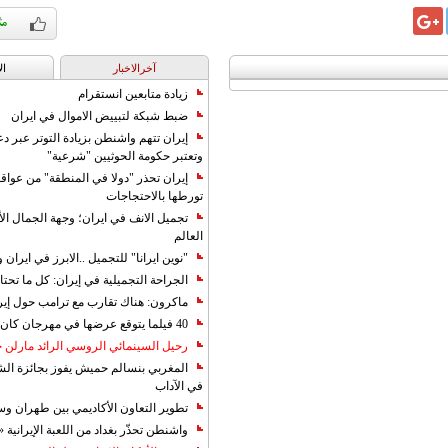
آخرالاخبار
ال
زيادة متابعين انستقرام
ضبط شبكة لتبييض الاموال في ايران
إيران تتهم واشنطن بزيادة التوتر عبر دع
وتعتبر حكومة الحوثيين "شرعية"
إيران تحذر "دولا في المنطقة" من عوا
تورطها بالاحتجاجات
تجميل الانف في ايران؛ وجهة الجمال ال
العالم
"نوين ايرانا" للتجميل ..الابرز في ايرا
الجراحة التجميلية في إيران: كل ما تحتا
ماكرون: هناك تقارب مع ترامب حول إير
40 فيلما يتوقع عرضها في مهرجان كان 2019
رحيل السينمائي الروسي الرائد مارلن
المغربي بنسالم حميش يفوز بجائزة الشي
في الآداب
تطوير التعاون الأكاديمي بين طهران و
واشنطن تحذّر بغداد من اللعبة الإيرانية 