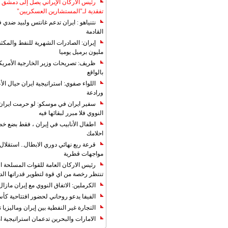
رئيس الأركان الإيراني يصل إلى دمشق ل
تفقدية لـ"المستشارين العسكريين"
نتنياهو : ايران تدعم غانتس ولبيد ضدي ف
القادمة
مليون برميل يوميا
ظريف: تصريحات وزير الخارجية الأمريكي
بالواقع
اللواء صفوي: استراتيجية ايران حيال الأع
ورادعة
سفير ايران في موسكو: لو حرمت ايران م
النووي فلا مبرر لبقائها فيه
اطفال الأنابيب في إيران ، فقط بضع خ
احلامك
قرعة ربع نهائي دوري الابطال.. استقل
مواجهات قطرية
رئيس الاركان العامة للقوات المسلحة الاي
تنتظر رخصة من اي قوة لتطوير قدراتها الد
الكرملين: الاتفاق النووي مع إيران مازال
الفيفا يدعو روحاني لحضور افتتاحية كأس ال
التجارة غیر النفطیة بین إیران ومالیزیا ترت
الامارات والبحرين تدعمان استراتيجية ام