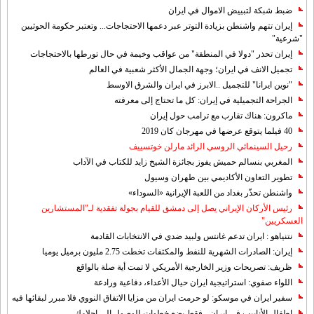
ضبط شبكة لتبييض الاموال في ايران
إيران تتهم واشنطن بزيادة التوتر عبر دعمها الاحتجاجات... وتعتبر حكومة الحوثيين
"شرعية"
إيران تحذر "دولا في المنطقة" من عواقب وخيمة في حال تورطها بالاحتجاجات
تجميل الانف في ايران؛ وجهة الجمال الأكثر شعبية في العالم
"نوين ايرانا" للتجميل ..الابرز في ايران والشرق الاوسط
الجراحة التجميلية في إيران: كل ما تحتاج إلى معرفته
ماكرون: هناك تقارب مع ترامب حول إيران
40 فيلما يتوقع عرضها في مهرجان كان 2019
رحيل السينمائي الروسي الرائد مارلن خوتسييف
المغربي بنسالم حميش يفوز بجائزة الشيخ زايد للكتاب في الآداب
تطوير التعاون الأكاديمي بين طهران وسيول
واشنطن تحذّر بغداد من اللعبة الإيرانية «السوداء»
رئيس الأركان الإيراني يصل إلى دمشق للقيام بجولة تفقدية لـ"المستشارين
العسكريين"
نتنياهو : ايران تدعم غانتس ولبيد ضدي في الانتخابات القادمة
إيران: الصادرات الشهریة للنفط والمكثفات تخطت 2.75 مليون برميل يوميا
ظريف: تصريحات وزير الخارجية الأمريكي لا تمت أية صلة بالواقع
اللواء صفوي: استراتيجية ايران حيال الأعداء، دفاعية ورادعة
سفير ايران في موسكو: لو حرمت ايران من مزايا الاتفاق النووي فلا مبرر لبقائها فيه
اطفال الأنابيب في إيران ، فقط بضع خطوات للوصول إلى احلامك