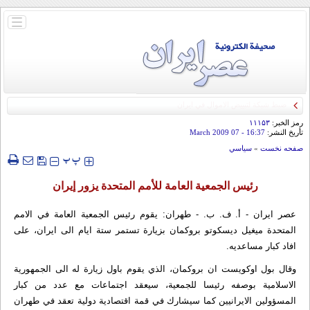
باز
و
بسته
کردن
منو
رمز الخبر:
۱۱۱۵۳
تأريخ النشر:
16:37
- 07 March 2009
صفحه نخست
»
سياسي
‍‍‍ پ
پ
رئيس الجمعية العامة للأمم المتحدة يزور إيران
عصر ایران - أ. ف. ب. - طهران: يقوم رئيس الجمعية العامة في الامم
المتحدة ميغيل ديسكوتو بروكمان بزيارة تستمر ستة ايام الى ايران، على
افاد كبار مساعديه.
وقال بول اوكويست ان بروكمان، الذي يقوم باول زيارة له الى الجمهورية
الاسلامية بوصفه رئيسا للجمعية، سيعقد اجتماعات مع عدد من كبار
المسؤولين الايرانيين كما سيشارك في قمة اقتصادية دولية تعقد في طهران