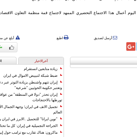
يوم أعمال هذا الاجتماع التحضيري الممهد لاجتماع قمة منظمة التعاون الاقتصاد
أرسل لصديق
اطبع
أبلغ عن م
آخرالاخبار
ال
زيادة متابعين انستقرام
ضبط شبكة لتبييض الاموال في ايران
إيران تتهم واشنطن بزيادة التوتر عبر دع
وتعتبر حكومة الحوثيين "شرعية"
إيران تحذر "دولا في المنطقة" من عوا
تورطها بالاحتجاجات
تجميل الانف في ايران؛ وجهة الجمال ال
العالم
"نوين ايرانا" للتجميل ..الابرز في ايرا
الجراحة التجميلية في إيران: كل ما تحتا
ماكرون: هناك تقارب مع ترامب حول إير