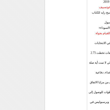
 خوتسييف
خ زايد للكتاب
سيول
«السوداء»
لقيام بجولة
ي الانتخابات
إيران: الصادرات الشهریة للنفط والمكثفات تخطت 2.75
 لا تمت أية صلة
داء، دفاعية
ن مزايا الاتفاق
طوات للوصول إلى
ال وبرسبوليس في