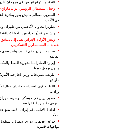
40 فيلما يتوقع عرضها في مهرجان كان 2019
رحيل السينمائي الروسي الرائد مارلن
المغربي بنسالم حميش يفوز بجائزة الشي
في الآداب
تطوير التعاون الأكاديمي بين طهران و
واشنطن تحذّر بغداد من اللعبة الإيرانية 
رئيس الأركان الإيراني يصل إلى دمشق ل
تفقدية لـ"المستشارين العسكريين"
نتنياهو : ايران تدعم غانتس ولبيد ضدي ف
القادمة
مليون برميل يوميا
ظريف: تصريحات وزير الخارجية الأمريكي
بالواقع
اللواء صفوي: استراتيجية ايران حيال الأع
ورادعة
سفير ايران في موسكو: لو حرمت ايران م
النووي فلا مبرر لبقائها فيه
اطفال الأنابيب في إيران ، فقط بضع خ
احلامك
قرعة ربع نهائي دوري الابطال.. استقل
مواجهات قطرية