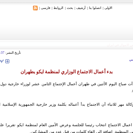
الاولی
اتصلوا بنا
أرشیف
بحث
الروابط
فارسی
|
|
|
|
|
|
تأريخ النشر:
:37
‍‍‍ پ
ي
بدء أعمال الاجتماع الوزاري لمنظمة ايكو بطهران
أت صباح اليوم الأثنين في طهران أعمال الإجتماع الثامن عشر لوزراء خارجية دول 
.
لة مهر للانباء أن الاجتماع بدأ أعماله بكلمة وزير خارجية الجمهورية الإسلامية ال
مال الاجتماع انتخاب رئيسا للجلسة وعرض الأمين العام لمنظمة ايكو تقريرا على
ي المنظمة, إضافة الى القاء كلمات من قبل عدد من المشاركين.