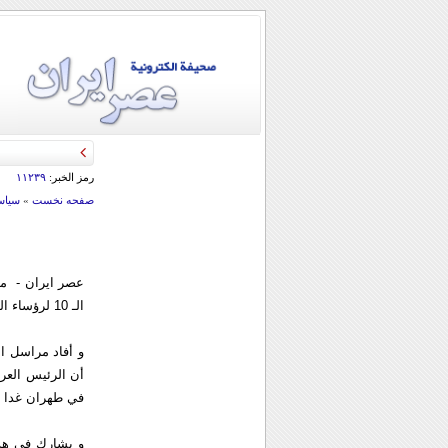
رمز الخبر:
۱۱۲۳۹
صفحه نخست
»
سياس
عصر ایران - من
الـ 10 لرؤساء الدول الاعضاء في منظمة التعاون الاقتصادي /اكو/ .
و أفاد مراسل ا
أن الرئيس العرا
في طهران غدا ال
و يشارك في هذه