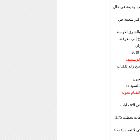
قب وخيمة في حال
أكثر شعبية في
ن والشرق الاوسط
ج إلى معرفته
ان
 خوتسييف
خ زايد للكتاب
سيول
«السوداء»
لقيام بجولة
ي الانتخابات
إيران: الصادرات الشهریة للنفط والمكثفات تخطت 2.75
 لا تمت أية صلة