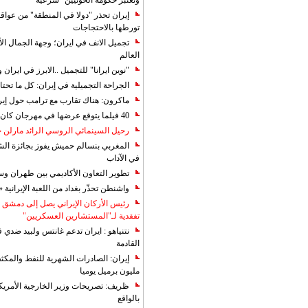
وتعتبر حكومة الحوثيين "شرعية"
إيران تحذر "دولا في المنطقة" من عوا
تورطها بالاحتجاجات
تجميل الانف في ايران؛ وجهة الجمال ال
العالم
"نوين ايرانا" للتجميل ..الابرز في ايرا
الجراحة التجميلية في إيران: كل ما تحتا
ماكرون: هناك تقارب مع ترامب حول إير
40 فيلما يتوقع عرضها في مهرجان كان 2019
رحيل السينمائي الروسي الرائد مارلن
المغربي بنسالم حميش يفوز بجائزة الشي
في الآداب
تطوير التعاون الأكاديمي بين طهران و
واشنطن تحذّر بغداد من اللعبة الإيرانية 
رئيس الأركان الإيراني يصل إلى دمشق ل
تفقدية لـ"المستشارين العسكريين"
نتنياهو : ايران تدعم غانتس ولبيد ضدي ف
القادمة
مليون برميل يوميا
ظريف: تصريحات وزير الخارجية الأمريكي
بالواقع