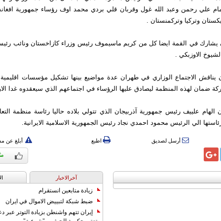
ام علي رحمن وعبد الله غول وقربان قلي بردي محمد اوف رؤساء جمهورية افغانس
كستان وتركيا وتركمنستان .
 يشارك في القمة ايضا كل من كريم ماسيموف رئيس وزراء كازاخستان ونائب رئيس 
يوخ الاوزبكي .
 يناقش الاجتماع الوزاري في طهران عدة مواضيع بينها تشكيل مؤسسات اقليمية
 ضمان لهذه المنظمة ليصادق عليها الرؤساء في اجتماعهم الذي سيعقدوه غدا الارب
ن الهام علييف رئيس جمهورية آذربيجان الذي تتولي بلاده حاليا رئاسة منظمة التعا
ئاستها الي الرئيس محمود احمدي نجاد رئيس الجمهورية الاسلامية الايرانية.
أرسل لصديق
اطبع
أبلغ عن م
آخرالاخبار
ال
زيادة متابعين انستقرام
ضبط شبكة لتبييض الاموال في ايران
إيران تتهم واشنطن بزيادة التوتر عبر دع