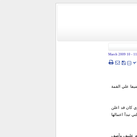
- 10 March 2009
11
پ
يفا علي القمة
ي كان قد اعلن
ي تبدأ اعمالها
ام علييف وآصف