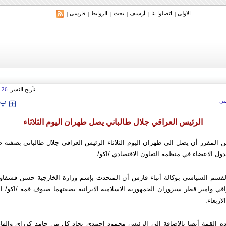
الاولی
اتصلوا بنا
أرشیف
بحث
الروابط
فارسی
|
|
|
|
|
|
تأريخ النشر:
:26
‍‍‍ پ
ي
الرئيس العراقي جلال طالباني يصل طهران اليوم الثلاثاء
 المقرر أن يصل الي طهران اليوم الثلاثاء الرئيس العراقي جلال طالباني بصفته ض
لقسم السياسي بوكالة أنباء فارس أن المتحدث بإسم وزارة الخارجية حسن قشقاو
قي وامير قطر سيزوران الجمهورية الاسلامية الايرانية بصفتهما ضيوف قمة /اكو/ الت
اربعاء.
 القمة أيضا بالاضافة الي الرئيس محمود احمدي نجاد كل من حامد كرزاي واله