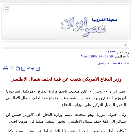
باز
و
بسته
کردن
منو
رمز الخبر:
۱۱۳۳۷
تأريخ النشر:
09:59
- 14 March 2009
صفحه نخست
»
سياسي
‍‍‍ پ
پ
وزير الدفاع الامريكي يتغيب عن قمة لحلف شمال الاطلسي
عصر ایران - (رويترز) - اعلن متحدث باسم وزارة الدفاع الامريكية/البنتاجون/
ان وزير الدفاع روبرت جيتس سيتغيب عن اجتماع قمة لحلف شمال الاطلسي
الشهر المقبل للتركيز على ميزانية الدفاع.
وقال جيوف موريل وهو متحدث باسم وزارة الدفاع ان "الوزير جيتس لن
يسافر الى قمة حلف شمال الاطلسي الشهر المقبل مثلما كان مزمعا اصلا.
"وكان يأمل بالانضمام الى الرئيس (باراك) اوباما في ستراسبورج وكيل