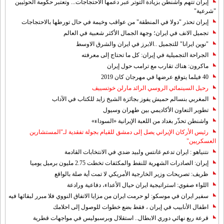
إيران تتهم واشنطن بزيادة التوتر عبر دعمها الاحتجاجات... وتعتبر حكومة الحوثيين
"شرعية"
إيران تحذر "دولا في المنطقة" من عواقب وخيمة في حال تورطها بالاحتجاجات
تجميل الانف في ايران؛ وجهة الجمال الأكثر شعبية في العالم
"نوين ايرانا" للتجميل ..الابرز في ايران والشرق الاوسط
الجراحة التجميلية في إيران: كل ما تحتاج إلى معرفته
ماكرون: هناك تقارب مع ترامب حول إيران
40 فيلما يتوقع عرضها في مهرجان كان 2019
رحيل السينمائي الروسي الرائد مارلن خوتسييف
المغربي بنسالم حميش يفوز بجائزة الشيخ زايد للكتاب في الآداب
تطوير التعاون الأكاديمي بين طهران وسيول
واشنطن تحذّر بغداد من اللعبة الإيرانية «السوداء»
رئيس الأركان الإيراني يصل إلى دمشق للقيام بجولة تفقدية لـ"المستشارين
العسكريين"
نتنياهو : ايران تدعم غانتس ولبيد ضدي في الانتخابات القادمة
إيران: الصادرات الشهریة للنفط والمكثفات تخطت 2.75 مليون برميل يوميا
ظريف: تصريحات وزير الخارجية الأمريكي لا تمت أية صلة بالواقع
اللواء صفوي: استراتيجية ايران حيال الأعداء، دفاعية ورادعة
سفير ايران في موسكو: لو حرمت ايران من مزايا الاتفاق النووي فلا مبرر لبقائها فيه
اطفال الأنابيب في إيران ، فقط بضع خطوات للوصول إلى احلامك
قرعة ربع نهائي دوري الابطال.. استقلال وبرسبوليس في مواجهات قطرية