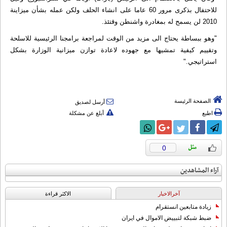
للاحتفال بذكرى مرور 60 عاما على انشاء الحلف ولكن عمله بشأن ميزاينة
2010 لن يسمح له بمغادرة واشنطن وقتئذ.
"وهو ببساطة يحتاج الى مزيد من الوقت لمراجعة برامجنا الرئيسية للاسلحة
وتقييم كيفية تمشيها مع جهوده لاعادة توازن ميزانية الوزارة بشكل
استراتيجي."
الصفحة الرئيسة
أرسل لصديق
اطبع
أبلغ عن مشكلة
0
آراء المشاهدين
آخرالاخبار
الاکثر قراءة
زيادة متابعين انستقرام
ضبط شبكة لتبييض الاموال في ايران