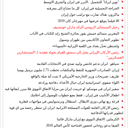
"نوين ايرانا" للتجميل ..الابرز في ايران والشرق الاوسط
الجراحة التجميلية في إيران: كل ما تحتاج إلى معرفته
ماكرون: هناك تقارب مع ترامب حول إيران
40 فيلما يتوقع عرضها في مهرجان كان 2019
رحيل السينمائي الروسي الرائد مارلن خوتسييف
المغربي بنسالم حميش يفوز بجائزة الشيخ زايد للكتاب في الآداب
تطوير التعاون الأكاديمي بين طهران وسيول
واشنطن تحذّر بغداد من اللعبة الإيرانية «السوداء»
رئيس الأركان الإيراني يصل إلى دمشق للقيام بجولة تفقدية لـ"المستشارين
العسكريين"
نتنياهو : ايران تدعم غانتس ولبيد ضدي في الانتخابات القادمة
إيران: الصادرات الشهریة للنفط والمكثفات تخطت 2.75 مليون برميل يوميا
ظريف: تصريحات وزير الخارجية الأمريكي لا تمت أية صلة بالواقع
اللواء صفوي: استراتيجية ايران حيال الأعداء، دفاعية ورادعة
سفير ايران في موسكو: لو حرمت ايران من مزايا الاتفاق النووي فلا مبرر لبقائها فيه
اطفال الأنابيب في إيران ، فقط بضع خطوات للوصول إلى احلامك
قرعة ربع نهائي دوري الابطال.. استقلال وبرسبوليس في مواجهات قطرية
رئيس الاركان العامة للقوات المسلحة الايرانية: ايران لن تنتظر رخصة من اي قوة
لتطوير قدراتها الدفاعية
الكرملين: الاتفاق النووي مع إيران مازال قائما
الفيفا يدعو روحاني لحضور افتتاحية كأس العالم 2018