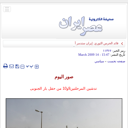
باز
و
بسته
کردن
منو
قائد الحرس الثوري: إيران ستدمر أمريكا وإسرائيل والسعودية إذا تجاوزت خطوط طهران
الحمراء
رمز الخبر:
۱۱۳۶۶
تأريخ النشر:
15:47
- 14 March 2009
صفحه نخست
»
سياسي
‍‍‍ پ
پ
صور الیوم
تدشین المرحلتین9و10 من حقل بار الجنوبی