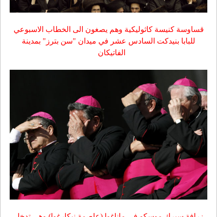
قساوسة كنيسة كاثوليكية وهم يصغون الى الخطاب الاسبوعي
للبابا بنيدكت السادس عشر في ميدان "سن بترز" بمدينة
الفاتيكان
زرافة سيرك موسكو في ماناغوا (عاصمة نيكارغوا) وهي تدخل