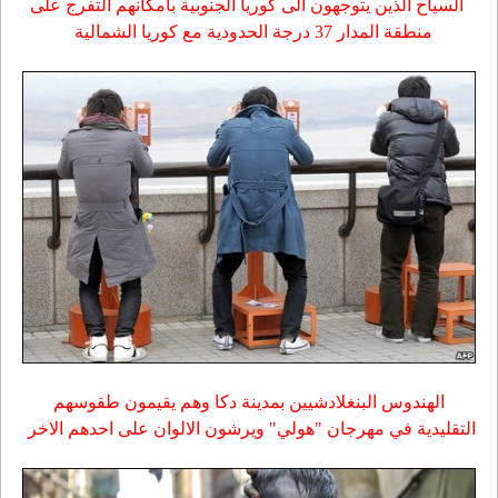
السياح الذين يتوجهون الى كوريا الجنوبية بامكانهم التفرج على
منطقة المدار 37 درجة الحدودية مع كوريا الشمالية
الهندوس البنغلادشيين بمدينة دكا وهم يقيمون طقوسهم
التقليدية في مهرجان "هولي" ويرشون الالوان على احدهم الاخر