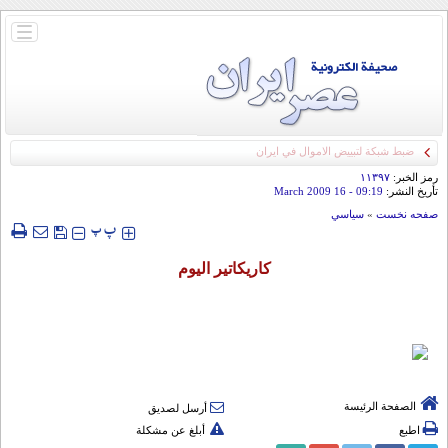
باز
و
بسته
کردن
منو
ضبط شبكة لتبييض الاموال في ايران
رمز الخبر:
۱۱۳۹۷
تأريخ النشر:
09:19
- 16 March 2009
صفحه نخست
»
سياسي
‍‍‍ پ
پ
كاريكاتير اليوم
الصفحة الرئيسة
أرسل لصديق
اطبع
أبلغ عن مشكلة