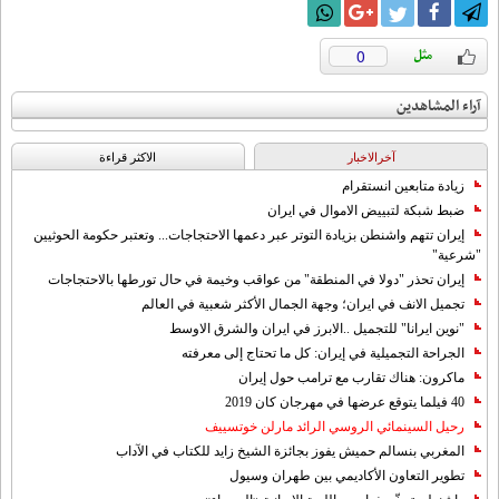
0
آراء المشاهدين
آخرالاخبار
الاکثر قراءة
زيادة متابعين انستقرام
ضبط شبكة لتبييض الاموال في ايران
إيران تتهم واشنطن بزيادة التوتر عبر دعمها الاحتجاجات... وتعتبر حكومة الحوثيين
"شرعية"
إيران تحذر "دولا في المنطقة" من عواقب وخيمة في حال تورطها بالاحتجاجات
تجميل الانف في ايران؛ وجهة الجمال الأكثر شعبية في العالم
"نوين ايرانا" للتجميل ..الابرز في ايران والشرق الاوسط
الجراحة التجميلية في إيران: كل ما تحتاج إلى معرفته
ماكرون: هناك تقارب مع ترامب حول إيران
40 فيلما يتوقع عرضها في مهرجان كان 2019
رحيل السينمائي الروسي الرائد مارلن خوتسييف
المغربي بنسالم حميش يفوز بجائزة الشيخ زايد للكتاب في الآداب
تطوير التعاون الأكاديمي بين طهران وسيول