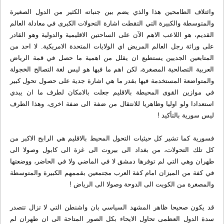
وائتلاف الطامحين هذا والذي يضم بين جنباته الكثير من الدول الصغيرة
والمتوسطة والكبيرة التي التقطت اشارة التحولات الكبرى في معادلة العالم
القديم، هو اللاعب الاهم الآن على الساحتين الاقليمية والدولية وهو القادر
على وراثة رجل العالم المريض اي الولايات المتحدة الامريكية. لا احد من
المتابعين الجديين يستطيع ان يقلل من اهمية ما حصل في قمة الرياض
العربية التصالحية المصغرة، لكن اهم ما فيها هو ليس لغة التصالح الخجولة
والمتواضعة المستخدمة فيها بقدر ما هي اشارة جدية على حصول تحول كبير
في موازين القوى المحيطة بالاقليم جعلت بالامكان لطرف ما ان يبدي
استعدادا ولو اوليا وظاهريا للانتقال من ضفة الى ضفة اخرى، وهذا الطرف
ليس سورية بالتأكيد !
فسورية كما تشير كل حيثيات التحول المحيط بالاقليم هي الرابح الاكبر من
كل تلك التحولات، من بغداد الى بيروت الى غزة الى كابول وصولا الى
طهران وهي التي لم توفرها دمشق لا في الماضي ولا في الحاضر، ووضعتها
في كفة من الميزان امام كفة العرب مجتمعين بقممهم الكبيرة والمتوسطة
والمصغرة من الكويت الى الدوحة وصولا الى الرياض !
قد يكون صحيحا ظاهر المشهد السياسي بان واشنطن التي لا تزال تتصدر
سدة الدول العظمى تحاول الايحاء بكل الصور المتاحة الى ان طهران لم