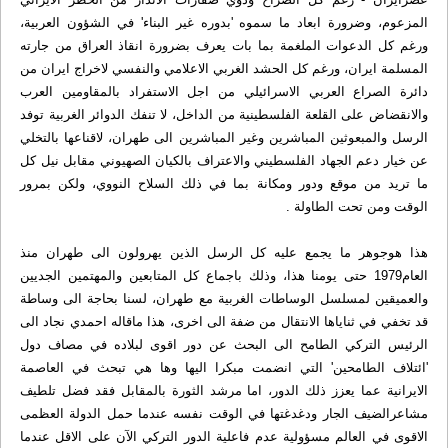
المزعوم، وضرورة ابعاد ما سموه 'بدوره غير البناء' في الشؤون العربية،
ورغم كل الدعوات الملغمة بما بات يعرف بضرورة انقاذ العراق من جارته
المسلمة ايران، ورغم كل الحشد الغربي الاعلامي والنفسي لاخراج ايران من
دائرة الصراع العربي الاسرائيلي من اجل الاستفراد بالمقاومين العرب
والانقضاض على القلعة الفلسطينية من الداخل، لا تنفك الدوائر الغربية توفد
الرسل والمبعوثين المباشرين وغير المباشرين الى طهران، لاقناعها بالتخلي
عن خيار دعم الجهاد الفلسطيني والاعتراف بالكيان الصهيوني مقابل نيل كل
ما تريد من موقع ودور ومكانة بما في ذلك السلاح النووي، ولكن بمرور
الوقت ومن تحت الطاولة .
هذا هوجوهر ما يجمع عليه كل الرسل الذين يهرولون الى طهران منذ
العام1979 حتى يومنا هذا، وذلك باجماع كل المتابعين والمهتمين الجديين
والعميقين لمسلسل الوساطات الغربية مع طهران، لسنا بحاجة الى وساطة
قد تخفي في ثناياها الانتقال من ضفة الى اخرى، هذا ماقاله احمدي نجاد الى
الرئيس التركي الطامح الى البحث عن دور اقوى لبلاده في مصاف دول
'ائتلاف الطامحين' التي انضمت مبكرا اليها وها هي تبحث في العاصمة
الايرانية عما يعزز ذلك الدور، اما مرشد الثورة بالمقابل فقد فضل تلطيف
مشاعرالضيف الجار ودغدغتها في الوقت نفسه عندما حمل الدولة العظمى
الاقوى في العالم مسؤولية عدم فاعلية الدور التركي الآن على الاقل عندما