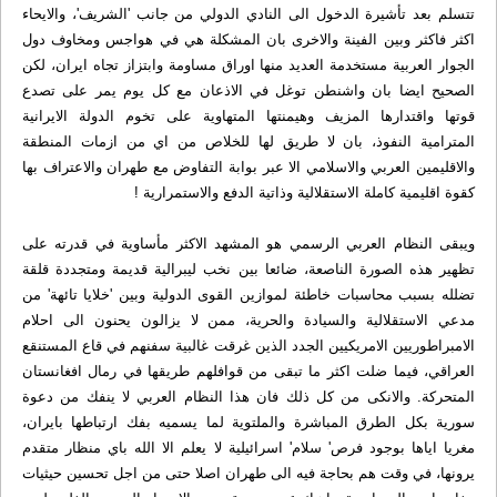
تتسلم بعد تأشيرة الدخول الى النادي الدولي من جانب 'الشريف'، والايحاء
اكثر فاكثر وبين الفينة والاخرى بان المشكلة هي في هواجس ومخاوف دول
الجوار العربية مستخدمة العديد منها اوراق مساومة وابتزاز تجاه ايران، لكن
الصحيح ايضا بان واشنطن توغل في الاذعان مع كل يوم يمر على تصدع
قوتها واقتدارها المزيف وهيمنتها المتهاوية على تخوم الدولة الايرانية
المترامية النفوذ، بان لا طريق لها للخلاص من اي من ازمات المنطقة
والاقليمين العربي والاسلامي الا عبر بوابة التفاوض مع طهران والاعتراف بها
كقوة اقليمية كاملة الاستقلالية وذاتية الدفع والاستمرارية !
ويبقى النظام العربي الرسمي هو المشهد الاكثر مأساوية في قدرته على
تظهير هذه الصورة الناصعة، ضائعا بين نخب ليبرالية قديمة ومتجددة قلقة
تضلله بسبب محاسبات خاطئة لموازين القوى الدولية وبين 'خلايا تائهة' من
مدعي الاستقلالية والسيادة والحرية، ممن لا يزالون يحنون الى احلام
الامبراطوريين الامريكيين الجدد الذين غرقت غالبية سفنهم في قاع المستنقع
العراقي، فيما ضلت اكثر ما تبقى من قوافلهم طريقها في رمال افغانستان
المتحركة. والانكى من كل ذلك فان هذا النظام العربي لا ينفك من دعوة
سورية بكل الطرق المباشرة والملتوية لما يسميه بفك ارتباطها بايران،
مغريا اياها بوجود فرص' سلام' اسرائيلية لا يعلم الا الله باي منظار متقدم
يرونها، في وقت هم بحاجة فيه الى طهران اصلا حتى من اجل تحسين حيثيات