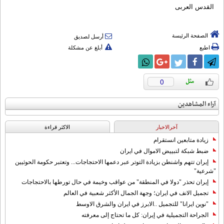
القدس العربی
الصفحة الرئيسة
أرسل لصديق
اطبع
أبلغ عن مشكلة
0
آراء المشاهدين
آخرالاخبار
الاکثر قراءة
زيادة متابعين انستقرام
ضبط شبكة لتبييض الاموال في ايران
إيران تتهم واشنطن بزيادة التوتر عبر دعمها الاحتجاجات... وتعتبر حكومة الحوثيين
"شرعية"
إيران تحذر "دولا في المنطقة" من عواقب وخيمة في حال تورطها بالاحتجاجات
تجميل الانف في ايران؛ وجهة الجمال الأكثر شعبية في العالم
"نوين ايرانا" للتجميل ..الابرز في ايران والشرق الاوسط
الجراحة التجميلية في إيران: كل ما تحتاج إلى معرفته