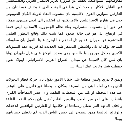
مفاوضاتهم المتواضعة، ناهيك عن ضرورة تعزيز الانتصار العربي والفلسطيني
غير القابل للانكار. ويحدث كل هذا في الوقت الذي لا يختلف فيه اثنان من
العارفين بموازين القوى الاقليمية بان منسوب البقاء لدويلة الكيان الصهيوني
حتى في تقارير الاسرائيليين والامريكيين قد انخفض الى ادنى مستوى ممكن
في حين ان منسوب استمرارية بقاء نظام الجمهورية الاسلامية ليس فقط
في ارتفاع، بل هو في حالة صعود كما تثبت ذلك وقائع التطور العلمي
المنتشرة عن طهران. قد يجادل احدهم هنا ليخرج علينا بالقول بان معلوماته
المتاحة تؤكد له بان واشنطن الديمقراطية الجديدة قد قررت عقد التسويات
الكبرى مع كل من روسيا والصين وهي بصدد التركيز على عزل طهران دوليا
باي ثمن كان لاسيما عن ميدان الصراع العربي الاسرائيلي. لهؤلاء نقول
حفظت شيئا وغابت عنك اشياء .... !
ولمن لا يدري وليس مطلعا على خفايا الامور نقول بان حركة قطار التحولات
الذي يمضي امامنا هي من السرعة بمكان ما يجعلنا غير قادرين على التوقف
عند هذه المحطة او تلك من المحطات القلقة، وان عصر المفاجآت الكبرى
بانتظارنا على احر من الجمر، والزمن القادم كفيل بان يحكم للنخب القلقة
والخلايا التائهة التي تضلل زعماءها او حكامها او للقارئين الواقعيين للاحداث
والوقائع العالمية ممن ينتمون الى جنس الناس الذين لم تخطئ حساباتهم
يوما!