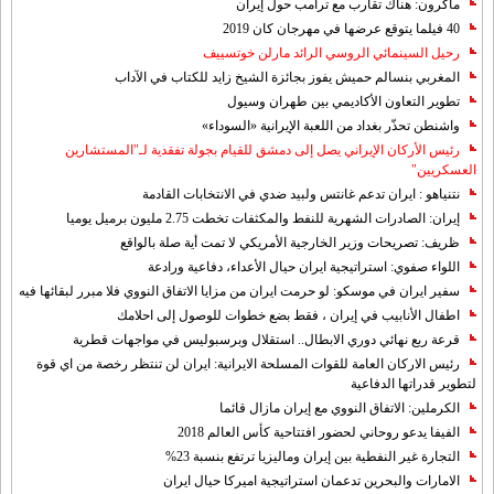
ماكرون: هناك تقارب مع ترامب حول إيران
40 فيلما يتوقع عرضها في مهرجان كان 2019
رحيل السينمائي الروسي الرائد مارلن خوتسييف
المغربي بنسالم حميش يفوز بجائزة الشيخ زايد للكتاب في الآداب
تطوير التعاون الأكاديمي بين طهران وسيول
واشنطن تحذّر بغداد من اللعبة الإيرانية «السوداء»
رئيس الأركان الإيراني يصل إلى دمشق للقيام بجولة تفقدية لـ"المستشارين
العسكريين"
نتنياهو : ايران تدعم غانتس ولبيد ضدي في الانتخابات القادمة
إيران: الصادرات الشهریة للنفط والمكثفات تخطت 2.75 مليون برميل يوميا
ظريف: تصريحات وزير الخارجية الأمريكي لا تمت أية صلة بالواقع
اللواء صفوي: استراتيجية ايران حيال الأعداء، دفاعية ورادعة
سفير ايران في موسكو: لو حرمت ايران من مزايا الاتفاق النووي فلا مبرر لبقائها فيه
اطفال الأنابيب في إيران ، فقط بضع خطوات للوصول إلى احلامك
قرعة ربع نهائي دوري الابطال.. استقلال وبرسبوليس في مواجهات قطرية
رئيس الاركان العامة للقوات المسلحة الايرانية: ايران لن تنتظر رخصة من اي قوة
لتطوير قدراتها الدفاعية
الكرملين: الاتفاق النووي مع إيران مازال قائما
الفيفا يدعو روحاني لحضور افتتاحية كأس العالم 2018
التجارة غیر النفطیة بین إیران ومالیزیا ترتفع بنسبة 23%
الامارات والبحرين تدعمان استراتيجية اميركا حيال ايران