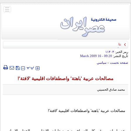
باز
و
بسته
کردن
منو
نتانياهو يتهم إيران بالتخطيط لمهاجمة إسرائيل
رمز الخبر:
۱۱۴۰۳
تأريخ النشر:
09:20
- 16 March 2009
صفحه نخست
»
سياسي
‍‍‍ پ
پ
مصالحات عربية 'باهتة' واصطفافات اقليمية 'لافتة'!
محمد صادق الحسيني
مصالحات عربية 'باهتة' واصطفافات اقليمية 'لافتة'!
عصرایران - رغم كل الصراخ ودوي صفارات الانذار من الخطر الايراني