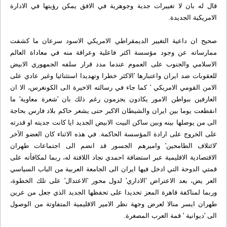
قال له بان لا تغييرات جدية وجوهرية في الافق يمكن رؤيتها في الادارة
الامريكية الجديدة.
صحيح ان داعية التغيير الديمقراطي الامريكي الاسود سرعان ما كشفت
ممارساته عن وجود مؤسسة اكثر فاعلية وعراقة منه في معاداة العالم
الاسلامي والجنوب على العموم عندما مدد قرار سلفه الجمهوري الابيض
للعقوبات ضد ايران واعتبارها 'الاكثر خطرا وتهديدا استثنائيا وغير عادي على
الامن القومي الامريكي ' كما جاء في رسالته الاخيرة الى الكونغرس، الا ان
العارفين ببواطن الامور يكادون يجزمون رغم ذلك بان 'شعرة معاوية' ما
انقطعت يوما بين ايران والشيطان الاكبر حتى يشعر حاكم بلاد فارس بحاجة
الى من يوصلها بينه وبين ساكن البيت الابيض الجديد ايا كانت جديته او قدرته
على الخروج على ارادة المؤسسة الحاكمة. في هذه الاثناء كان العضو الآخر
'لائتلاف الطامحين' واميرهم الجسور قد انضم الى اجتماعات طهران
الاقتصادية الاقليمية عبر استضافة احمدي نجاد اللافتة له، ربما لمكافأته على
قمتي الدوحة التي ادخل فيها ايران الى الجامعة العربية من الباب السياسي
العر يض، بعد الاعتراض 'الاداري' لدول محور 'الاعتدال' على تلك الخطوة،
وربما لمناكفة قاهرة المعز تحديدا على تحفظها الجديد الذي جعل من عرين
طهران ايسر منالا لعرض وجهة نظر الامير الاقليمية المتفاوتة من الوصول
الى 'ديوانية ' قمة العرب المصغرة.