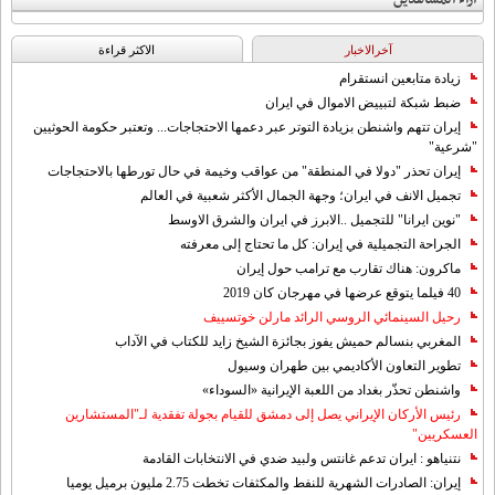
آخرالاخبار
الاکثر قراءة
زيادة متابعين انستقرام
ضبط شبكة لتبييض الاموال في ايران
إيران تتهم واشنطن بزيادة التوتر عبر دعمها الاحتجاجات... وتعتبر حكومة الحوثيين
"شرعية"
إيران تحذر "دولا في المنطقة" من عواقب وخيمة في حال تورطها بالاحتجاجات
تجميل الانف في ايران؛ وجهة الجمال الأكثر شعبية في العالم
"نوين ايرانا" للتجميل ..الابرز في ايران والشرق الاوسط
الجراحة التجميلية في إيران: كل ما تحتاج إلى معرفته
ماكرون: هناك تقارب مع ترامب حول إيران
40 فيلما يتوقع عرضها في مهرجان كان 2019
رحيل السينمائي الروسي الرائد مارلن خوتسييف
المغربي بنسالم حميش يفوز بجائزة الشيخ زايد للكتاب في الآداب
تطوير التعاون الأكاديمي بين طهران وسيول
واشنطن تحذّر بغداد من اللعبة الإيرانية «السوداء»
رئيس الأركان الإيراني يصل إلى دمشق للقيام بجولة تفقدية لـ"المستشارين
العسكريين"
نتنياهو : ايران تدعم غانتس ولبيد ضدي في الانتخابات القادمة
إيران: الصادرات الشهریة للنفط والمكثفات تخطت 2.75 مليون برميل يوميا