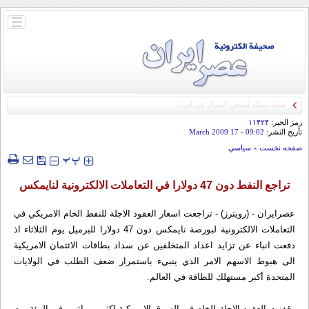
باز
و
بسته
کردن
منو
رمز الخبر:
۱۱۴۲۴
تأريخ النشر:
09:02
- 17 March 2009
صفحه نخست
»
سياسي
‍‍‍ پ
پ
تراجع النفط دون 47 دولارا في التعاملات الالكترونية لنايمكس
عصرایران - (رويترز) - تراجعت اسعار العقود الاجلة للنفط الخام الامريكي في
التعاملات الالكترونية لبورصة نايمكس دون 47 دولارا للبرميل يوم الثلاثاء اذ
دفعت انباء عن تزايد اعداد المتخلفين عن سداد بطاقات الائتمان الامريكية
الى هبوط الاسهم الامر الذي ينبيء باستمرار ضعف الطلب في الولايات
المتحدة أكبر مستهلك للطاقة في العالم.
وقفزت العقود الاجلة للخام في السوق الامريكية اكثر من اثنين في المئة يوم