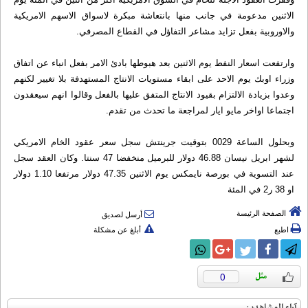
الاثنين مدعومة في جانب منها بانتعاشة مبكرة لاسواق الاسهم الامريكية
والاوروبية بفعل تزايد مشاعر التفاؤل في القطاع المصرفي.
وارتفعت اسعار النفط يوم الاثنين بعد هبوطها بادئ الامر بفعل انباء عن اتفاق
وزراء اوبك يوم الاحد على ابقاء مستويات الانتاج المستهدفة بلا تغيير لكنهم
وعدوا بزيادة الالتزام بقيود الانتاج المتفق عليها بالفعل وقالوا انهم سيعقدون
اجتماعا اواخر مايو ايار لمراجعة ما تحدث من تقدم.
وبحلول الساعة 0029 بتوقيت جرينتش سجل سعر عقود الخام الامريكي
لشهر ابريل نيسان 46.88 دولار للبرميل منخفضا 47 سنتا. وكان العقد سجل
عند التسوية في بورصة نايمكس يوم الاثنين 47.35 دولار مرتفعا 1.10 دولار
او 38 ر2 في المئة
الصفحة الرئيسة
أرسل لصديق
اطبع
أبلغ عن مشكلة
0
آراء المشاهدين