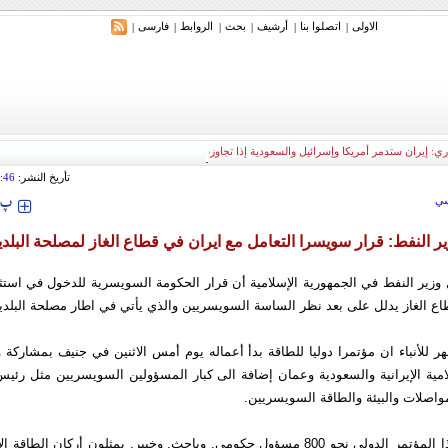
الاولی
اتصلوا بنا
أرشیف
بحث
الروابط
فارسی
|
|
|
|
|
|
ري: إيران ستدمر أمريكا وإسرائيل والسعودية إذا تجاوزت خطوط طهران الحمراء
تأريخ النشر:
:46
‍‍‍ پ
ي
ر النفط: قرار سويسرا التعامل مع ايران في قطاع الغاز لمصلحة البلد
وزير النفط في الجمهورية الإسلامية أن قرار الحكومة السويسرية للدخول في استث
ع الغاز يدلل على بعد نظر الساسة السويسريين والذي يأتي في اطار مصلحة البلدي
ر للأنباء ان مؤتمرا دوليا للطاقة بدأ أعماله يوم أمس الاثنين في جنيف بمشاركة 
امية الإيرانية والسعودية وعمان إضافة الى كبار المسؤولين السويسريين مثل رئي
واصلات والبيئة والطاقة السويسريين.
ويشارك في هذا المؤتمر الدولي نحو 800 مسؤول حكومي, وباحث, وخبير, يمثلون أركان الط