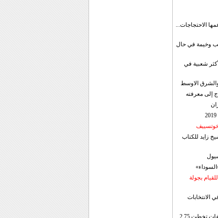
مها الاحتجاجات...
قب وخيمة في حال
أكثر شعبية في
ن والشرق الاوسط
ج إلى معرفته
ان
 خوتسييف
خ زايد للكتاب
سيول
«السوداء»
لقيام بجولة
ي الانتخابات
إيران: الصادرات الشهریة للنفط والمكثفات تخطت 2.75