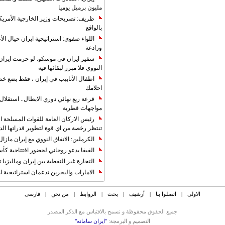
مليون برميل يوميا
ظريف: تصريحات وزير الخارجية الأمريكي
بالواقع
اللواء صفوي: استراتيجية ايران حيال الأع
ورادعة
سفير ايران في موسكو: لو حرمت ايران م
النووي فلا مبرر لبقائها فيه
اطفال الأنابيب في إيران ، فقط بضع خ
احلامك
قرعة ربع نهائي دوري الابطال.. استقل
مواجهات قطرية
رئيس الاركان العامة للقوات المسلحة الاي
تنتظر رخصة من اي قوة لتطوير قدراتها الد
الكرملين: الاتفاق النووي مع إيران مازال
الفيفا يدعو روحاني لحضور افتتاحية كأس ال
التجارة غیر النفطیة بین إیران ومالیزیا ترت
الامارات والبحرين تدعمان استراتيجية ام
الاولی
|
اتصلوا بنا
|
أرشیف
|
بحث
|
الروابط
|
من نحن
|
فارسی
جمیع الحقوق محفوظة و نسمح بالاقتباس مع الذکر المصدر
التصمیم و البرمجة:
"ایران سامانه"