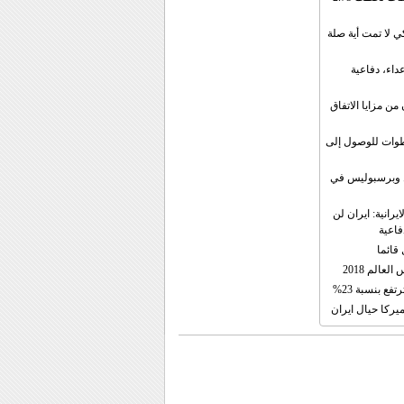
 لا تمت أية صلة
داء، دفاعية
ن مزايا الاتفاق
طوات للوصول إلى
ال وبرسبوليس في
رانية: ايران لن
فاعية
 قائما
عالم 2018
فع بنسبة 23%
يركا حيال ايران