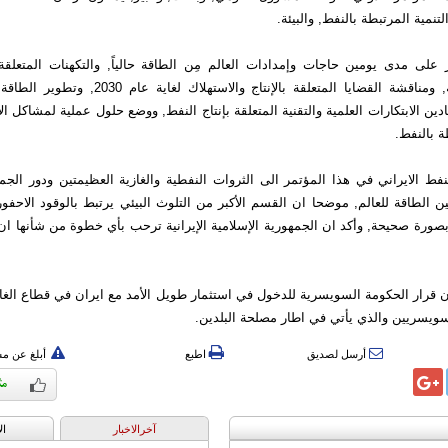
تنمية المرتبطة بالنفط, والبيئة.
على مدى يومين حاجات وإمدادات العالم مِن الطاقة حالياً, والتكهنات المتعلقة
الخمس المُقبلة, ومناقشة القضايا المتعلقة بالإنتاج والاست
دين الابتكارات العلمية والتقنية المتعلقة بإنتاج النفط, ووضع حلول عملية لمشاكل ال
ة بالنفط.
ط الايراني في هذا المؤتمر الى الثروات النفطية والغازية العظيمتين ودور الجمه
مين الطاقة للعالم, موضحا ان القسم الأكبر من التلوث البيئي يرتبط بالوقود الاح
ورة صحيحة, وأكد ان الجمهورية الإسلامية الإيرانية ترحب بأي خطوة من شأنها ان 
 قرار الحكومة السويسرية للدخول في استثمار طويل الأمد مع ايران في قطاع الغا
ويسريين والذي يأتي في اطار مصلحة البلدين.
أرسل لصديق
اطبع
أبلغ عن م
آخرالاخبار
ال