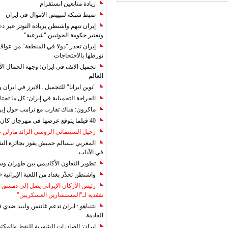
زيادة متابعين انستقرام
ضبط شبكة لتبييض الاموال في ايران
إيران تتهم واشنطن بزيادة التوتر عبر دع
وتعتبر حكومة الحوثيين "شرعية"
إيران تحذر "دولا في المنطقة" من عوا
تورطها بالاحتجاجات
تجميل الانف في ايران؛ وجهة الجمال ال
العالم
"نوين ايرانا" للتجميل ..الابرز في ايرا
الجراحة التجميلية في إيران: كل ما تحتا
ماكرون: هناك تقارب مع ترامب حول إير
40 فيلما يتوقع عرضها في مهرجان كان 2019
رحيل السينمائي الروسي الرائد مارلن
المغربي بنسالم حميش يفوز بجائزة الشي
في الآداب
تطوير التعاون الأكاديمي بين طهران و
واشنطن تحذّر بغداد من اللعبة الإيرانية 
رئيس الأركان الإيراني يصل إلى دمشق ل
تفقدية لـ"المستشارين العسكريين"
نتنياهو : ايران تدعم غانتس ولبيد ضدي ف
القادمة