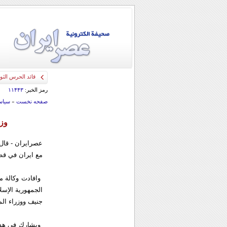
قائد الحرس الثو
رمز الخبر:
۱۱۴۴۳
صفحه نخست
»
سياس
وزي
عصرایران - قال 
مع ايران في قطا
وافادت وكالة مه
الجمهورية الإسل
جنيف ووزراء الم