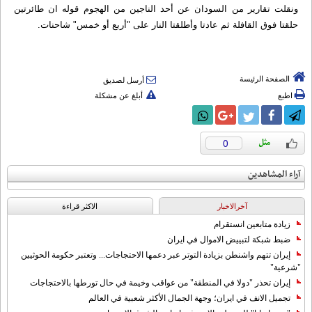
ونقلت تقارير من السودان عن أحد الناجين من الهجوم قوله ان طائرتين
حلقتا فوق القافلة ثم عادتا وأطلقتا النار على "أربع أو خمس" شاحنات.
الصفحة الرئيسة
أرسل لصديق
اطبع
أبلغ عن مشكلة
0
آراء المشاهدين
آخرالاخبار
الاکثر قراءة
زيادة متابعين انستقرام
ضبط شبكة لتبييض الاموال في ايران
إيران تتهم واشنطن بزيادة التوتر عبر دعمها الاحتجاجات... وتعتبر حكومة الحوثيين
"شرعية"
إيران تحذر "دولا في المنطقة" من عواقب وخيمة في حال تورطها بالاحتجاجات
تجميل الانف في ايران؛ وجهة الجمال الأكثر شعبية في العالم