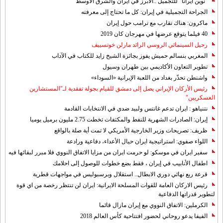
"نوين ايرانا" للتجميل ..الابرز في ايران والشرق الاوسط
الجراحة التجميلية في إيران: كل ما تحتاج إلى معرفته
ماكرون: هناك تقارب مع ترامب حول إيران
40 فيلما يتوقع عرضها في مهرجان كان 2019
رحيل السينمائي الروسي الرائد مارلن خوتسييف
المغربي بنسالم حميش يفوز بجائزة الشيخ زايد للكتاب في الآداب
تطوير التعاون الأكاديمي بين طهران وسيول
واشنطن تحذّر بغداد من اللعبة الإيرانية «السوداء»
رئيس الأركان الإيراني يصل إلى دمشق للقيام بجولة تفقدية لـ"المستشارين
العسكريين"
نتنياهو : ايران تدعم غانتس ولبيد ضدي في الانتخابات القادمة
إيران: الصادرات الشهریة للنفط والمكثفات تخطت 2.75 مليون برميل يوميا
ظريف: تصريحات وزير الخارجية الأمريكي لا تمت أية صلة بالواقع
اللواء صفوي: استراتيجية ايران حيال الأعداء، دفاعية ورادعة
سفير ايران في موسكو: لو حرمت ايران من مزايا الاتفاق النووي فلا مبرر لبقائها فيه
اطفال الأنابيب في إيران ، فقط بضع خطوات للوصول إلى احلامك
قرعة ربع نهائي دوري الابطال.. استقلال وبرسبوليس في مواجهات قطرية
رئيس الاركان العامة للقوات المسلحة الايرانية: ايران لن تنتظر رخصة من اي قوة
لتطوير قدراتها الدفاعية
الكرملين: الاتفاق النووي مع إيران مازال قائما
الفيفا يدعو روحاني لحضور افتتاحية كأس العالم 2018