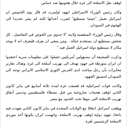
لوقف نقل الاسلحة الى غزة خلال هجومها ضد حماس.
وكان رئيس الوزراء الاسرائيلي ايهود اولمرت قد قال يوم الخميس ان
اسرائيل تعمل "حيثما نستطيع" لضرب أعدائها لكنه لم يشر تحديدا الى
الهجوم في السودان.
وقال رئيس الوزراء المنقضية ولايته "لا جدوي من الخوض في التفاصيل.. كل
شخص يستطيع ان يستخدم خياله... ومن ينبغي ان يعرف فليعرف انه لا يوجد
مكان لا تستطيع دولة اسرائيل العمل فيه."
وذكرت الصحيفة أن مسؤولين أمريكيين حصلوا على معلومات سرية اعتقدوا
ان ايران متورطة في جهود تهدف الى تهريب أسلحة الى غزة. وهناك تقارير
مخابرات بأن رجل مباحث لدى الحرس الثوري الاسلامي الايراني توجه الى
السودان لتنسيق الجهود.
وكانت قوات اسرائيلية قد قصفت غزة لمدة ثلاثة أسابيع في يناير كانون
الثاني لوقف هجمات صاروخية من قبل نشطاء فلسطينيين وتدمير أنفاق
تهريب الاسلحة التي بنوها تحت الحدود مع مصر.
ووقعت اسرائيل اتفاقا مع الولايات المتحدة في يناير كانون الثاني تعهدت فيه
باتخاذ جهود دولية لوقف تهريب الاسلحة. واتهمت ايران بكونها أحد موردي
الاسلحة الرئيسيين لغزة.