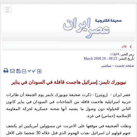
باز
و
بسته
کردن
منو
قائد الحرس الثوري: إيران ستدمر أمريكا وإسرائيل والسعودية إذا تجاوزت خطوط طهران
الحمراء
رمز الخبر:
۱۱۵۶۹
تأريخ النشر:
08:23
- 28 March 2009
صفحه نخست
»
سياسي
‍‍‍ پ
پ
نيويورك تايمز: إسرائيل هاجمت قافلة في السودان في يناير
عصر ایران - (رويترز) - ذكرت صحيفة نيويورك تايمز يوم الجمعة أن طائرات
حربية اسرائيلية هاجمت قافلة من الشاحنات في السودان في يناير كانون
الثاني للحيلولة دون وصول ما يشتبه أنها شحنة عسكرية لحركة المقاومة
الإسلامية (حماس) في غزة.
ونقلت الصحيفة في موقعها على الانترنت عن مسؤولين أمريكيين لم يكشف
عنهم قولهم ان اسرائيل نفذت الهجوم الذي قتل خلاله 30 شخصا على الاقل