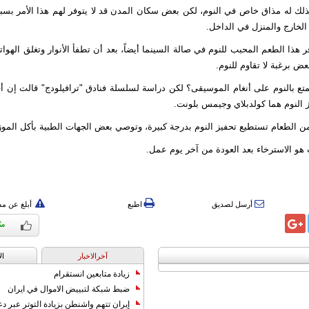
كذلك له مذاق خاص في النوم، لكن بعض سكان المدن قد لا يتوفر لهم هذا الأمر بسب
الخارج والمنزل في الداخل.
 هذا الطعم المحبب للنوم في صالة السينما أيضاً، بعد أن تطفأ الأنوار وتغلق الهوات
ض برغبة لا تقاوم للنوم.
تمتع بالنوم على أنغام الموسيقى؟ لكن دراسة لسلسلة فنادق "ترافيلودج" قالت إن 
 النوم هما كولدبلاي وجيمس بلونت.
من الطعام تستطيع تحفيز النوم بدرجة كبيرة، وتوصي بعض الجهات الطبية بأكل الموز م
 هو الاسترخاء بعد العودة من آخر يوم عمل.
أرسل لصديق
اطبع
أبلغ عن م
آخرالاخبار
ال
زيادة متابعين انستقرام
ضبط شبكة لتبييض الاموال في ايران
إيران تتهم واشنطن بزيادة التوتر عبر دع