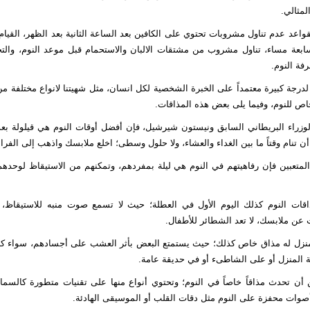
لمثالي.
واعد عدم تناول مشروبات تحتوي على الكافين بعد الساعة الثانية بعد الظهر، القيام
لسابعة مساء، تناول مشروب من مشتقات الالبان والاستحمام قبل موعد النوم، وال
فة النوم.
درجة كبيرة معتمداً على الخبرة الشخصية لكل انسان، مثل شهيتنا لانواع مختلفة من 
لخاص للنوم، وفيما يلى بعض هذه المذاقات.
الوزراء البريطاني السابق ونيستون شيرشيل، فإن أفضل أوقات النوم هي قيلولة بعد
تنام وقتاً ما بين الغداء والعشاء، ولا حلول وسطى؛ اخلع ملابسك واذهب إلى الفرا
ء المتعبين فإن رفاهيتهم في النوم هي ليلة بمفردهم، وتمكنهم من الاستيقاظ لوحد
ات النوم كذلك اليوم الأول في العطلة؛ حيث لا تسمع صوت منبه للاستيقاظ، 
حث عن ملابسك، لا تعد الشطائر للأطفال.
لمنزل له مذاق خاص كذلك؛ حيث يستمتع البعض بأثر العشب على أجسادهم، سواء كنت
 المنزل أو على الشاطىء أو في حديقة عامة.
 أن تحدث مذاقاً خاصاً في النوم؛ وتحتوي أنواع منها على تقنيات متطورة كالسما
صوات محفزة على النوم مثل دقات القلب أو الموسيقى الهادئة.