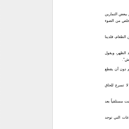
 ببعض التمارين
تخلص من الضوء
الطعام، فلدينا
 الظهر، ويقول
ش".
هم دون أن يقطع
لا تسرع للحاق
 مستلقياً بعد
عات التي توجد