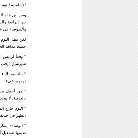
الأساسية للنوم ا
ومن بين هذه الق
بين الرابعة وا
والضوضاء في غر
لكن يظل النوم ل
جميعاً مذاقنا ا
* وفقاً لرئيس 
شيرشيل "يجب أن 
* بالنسبة للأبا
نومهم شىء.
* من أجمل مذاق
بالحافلة، لا تب
* النوم خارج ا
الظهر في حديقة
* الوسادة يمكن
ضمنها لتشغيل أ