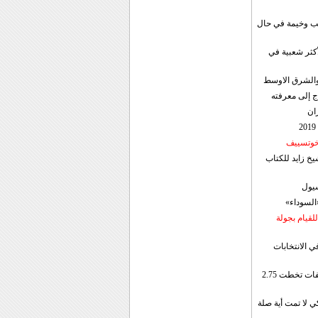
قب وخيمة في حال
أكثر شعبية في
ن والشرق الاوسط
ج إلى معرفته
ان
 خوتسييف
خ زايد للكتاب
سيول
«السوداء»
لقيام بجولة
ي الانتخابات
إيران: الصادرات الشهریة للنفط والمكثفات تخطت 2.75
 لا تمت أية صلة