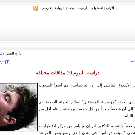
الاولی
اتصلوا بنا
أرشیف
بحث
الروابط
فارسی
|
|
|
|
|
|
تأريخ النشر:
:29
‍‍‍ پ
ي
دراسة : للنوم 10 مذاقات مختلفة
الأسبوع الماضي إلى أن البريطانيين هم أسوأ الشعوب
ذي أجرته "مؤسسة المستقبل" لصالح الحملة الصحية "نم
 إلى أن شخصاً واحداً من كل خمسة بريطانيين ينام أقل من
لليلة.
دو صعباً بالنسبة للدكتور ادريان ويليامز من مركز اضطرابات
شفى "سينت توماس" في لندن الذي وضع بعض القواعد