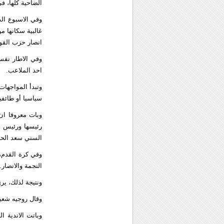
الضاحية كلها، ف
وفي الاسبوع ال
غالبية سكانها م
انصار حزب القو
وفي الاطار نفس
احد الملاعب.
وتبدأ المواجهات
سياسيا أو طائفيا
وبات معروفا ان
رئيسها ورئيس ا
السني سعد الحر
النجمة والانصار.
ونتيجة لذلك، ي
وقال روجيه شعيا
وباتت الاندية ا