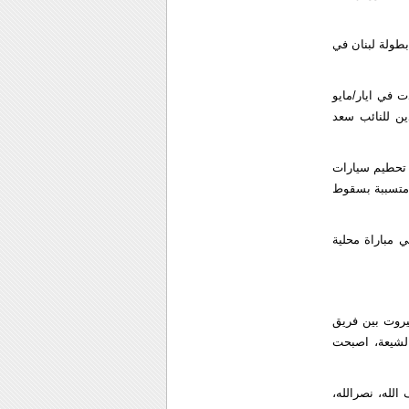
بطولة لبنان في
 في ايار/مايو
ين للنائب سعد
 تحطيم سيارات
 متسببة بسقوط
 مباراة محلية
ي بيروت بين فريق
الشيعة، اصبحت
الله، نصرالله،