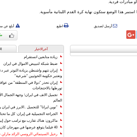
 مبادرات فردية.
استمر هذا الوضع ستكون نهاية كرة القدم اللبنانية مأسوية.
أرسل لصديق
اطبع
أبلغ عن م
آخرالاخبار
ال
زيادة متابعين انستقرام
ضبط شبكة لتبييض الاموال في ايران
إيران تتهم واشنطن بزيادة التوتر عبر دع
وتعتبر حكومة الحوثيين "شرعية"
إيران تحذر "دولا في المنطقة" من عوا
تورطها بالاحتجاجات
تجميل الانف في ايران؛ وجهة الجمال ال
العالم
"نوين ايرانا" للتجميل ..الابرز في ايرا
الجراحة التجميلية في إيران: كل ما تحتا
ماكرون: هناك تقارب مع ترامب حول إير
40 فيلما يتوقع عرضها في مهرجان كان 2019
رحيل السينمائي الروسي الرائد مارلن