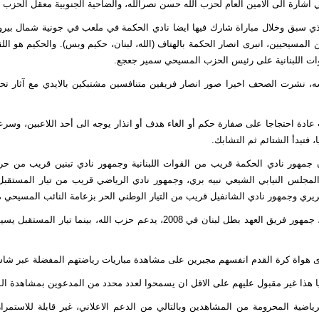
ي اشارة الى الامين العام لحزب الله حسن نصرالله، والضاحية الجنوبية معقل الحزب 
ذي سبق وخلال مباراة شارك فيها ايضا نادي الحكمة في ملعب في جونية شمال بي
ن المسيحيين، انبرى انصار الحكمة بالهتاف (الله، لبنان، حكيم وبس). والحكيم هو ال
ات اللبنانية على رئيس الحزب المسيحي سمير جعجع.
ه، نشرت الصحف اخيرا صور انصار فريقين متنافسين مشتبكين بالايدي مع آثار 
 عادة احتجاجا على صفارة حكم أو الغاء هدف أو انذار يوجه الى أحد اللاعبين، وسرعا
، فتبدأ الشتائم ثم التشابك.
 جمهور نادي الحكمة قريب من القوات اللبنانية وجمهور نادي تبنين قريب من حر
لمجلس النيابي الشيعي نبيه بري، وجمهور نادي الرياضي قريب من تيار المستقبل 
يري وجمهور نادي الشانفيل قريب من التيار الوطني الحر بزعامة النائب المسيحي 
وفي كرة القدم، جمهور فريق العهد بطل لبنان في 2008، يدعم حزب الله، بينما تي
رى هواة كرة القدم انفسهم مجبرين على مشاهدة مباريات رياضتهم المفضلة عبر شاش
 هذا غير مقبول عليهم على الاقل ان يسمحوا لعدد محدد من المدعوين بمشاهدة الم
لرياضية المحرومة من المشاهدين وبالتالي من الدعم الاعلاني، غير قابلة للاستم