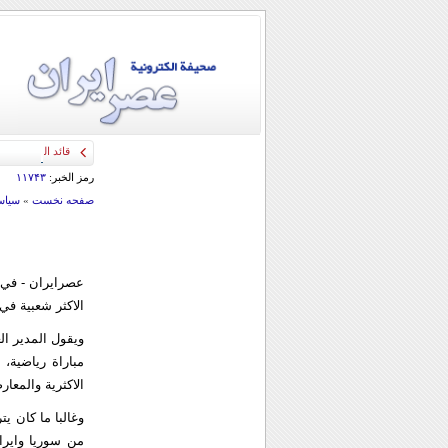
قائد الحرس الثو
رمز الخبر:
۱۱۷۴۳
صفحه نخست
»
سياس
عصرایران - في 
الاكثر شعبية في 
ويقول المدير ال
مباراة رياضية،
الاكثرية والمعارضة 
وغالبا ما كان ي
من سوريا واير