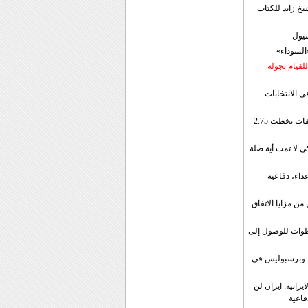
خ زايد للكتاب
سيول
«السوداء»
لقيام بجولة
ي الانتخابات
إيران: الصادرات الشهریة للنفط والمكثفات تخطت 2.75
 لا تمت أية صلة
داء، دفاعية
ن مزايا الاتفاق
طوات للوصول إلى
ال وبرسبوليس في
رانية: ايران لن
فاعية