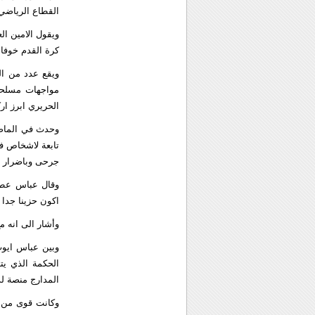
القطاع الرياضي 
ويقول الامين ال
كرة القدم خوفا
ويقع عدد من ال
مواجهات مسلحة 
الحريري ابرز اركا
وحدث في الماضي
تابعة لاشخاص ف
جرحى وباضرار م
وقال عباس عطوي
اكون حزينا جدا 
وأشار الى انه م
الحكمة الذي يت
المدارج منصة لد
وكانت قوى من ال