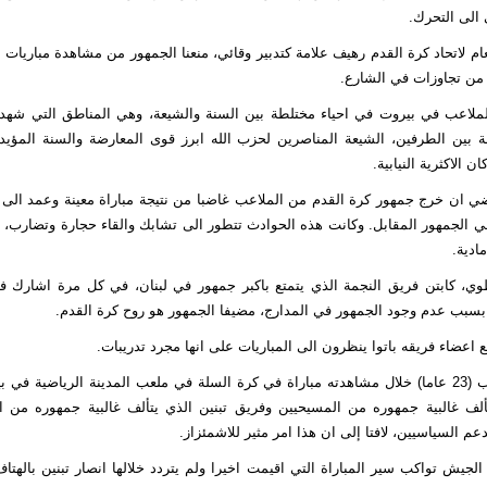
الى التحرك.
عام لاتحاد كرة القدم رهيف علامة كتدبير وقائي، منعنا الجمهور من مشاهدة مباريات 
 من تجاوزات في الشارع.
ملاعب في بيروت في احياء مختلطة بين السنة والشيعة، وهي المناطق التي شهدت
بين الطرفين، الشيعة المناصرين لحزب الله ابرز قوى المعارضة والسنة المؤيد
ن الاكثرية النيابية.
 ان خرج جمهور كرة القدم من الملاعب غاضبا من نتيجة مباراة معينة وعمد الى
ي الجمهور المقابل. وكانت هذه الحوادث تتطور الى تشابك والقاء حجارة وتضارب،
ادية.
، كابتن فريق النجمة الذي يتمتع باكبر جمهور في لبنان، في كل مرة اشارك في
بسبب عدم وجود الجمهور في المدارج، مضيفا الجمهور هو روح كرة القدم.
ع اعضاء فريقه باتوا ينظرون الى المباريات على انها مجرد تدريبات.
وبين عباس ايوب (23 عاما) خلال مشاهدته مباراة في كرة السلة في ملعب المدينة الرياضية ف
ألف غالبية جمهوره من المسيحيين وفريق تبنين الذي يتألف غالبية جمهوره من 
عم السياسيين، لافتا إلى ان هذا امر مثير للاشمئزاز.
جيش تواكب سير المباراة التي اقيمت اخيرا ولم يتردد خلالها انصار تبنين بالهتاف 