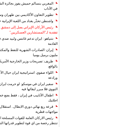
المغربي بنسالم حميش يفوز بجائزة الشي
في الآداب
تطوير التعاون الأكاديمي بين طهران و
واشنطن تحذّر بغداد من اللعبة الإيرانية 
رئيس الأركان الإيراني يصل إلى دمشق ل
تفقدية لـ"المستشارين العسكريين"
نتنياهو : ايران تدعم غانتس ولبيد ضدي ف
القادمة
مليون برميل يوميا
ظريف: تصريحات وزير الخارجية الأمريكي
بالواقع
اللواء صفوي: استراتيجية ايران حيال الأع
ورادعة
سفير ايران في موسكو: لو حرمت ايران م
النووي فلا مبرر لبقائها فيه
اطفال الأنابيب في إيران ، فقط بضع خ
احلامك
قرعة ربع نهائي دوري الابطال.. استقل
مواجهات قطرية
رئيس الاركان العامة للقوات المسلحة الاي
تنتظر رخصة من اي قوة لتطوير قدراتها الد