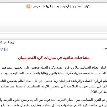
الاولی
اتصلوا بنا
أرشیف
بحث
الروابط
فارسی
|
|
|
|
|
|
ري: إيران ستدمر أمريكا وإسرائيل والسعودية إذا تجاوزت خطوط طهران الحمراء
تأريخ النشر:
57
‍‍‍ پ
ي
مشاحنات طائفية في مباريات كرة القدم بلبنان
لبنان تجتاح السياسة ملاعب كرة القدم وكرة السلة فيحظر على الجمهور مشاهدة مب
العالم، بينما تتسم مباريات كرة السلة بالتوتر وغالبا بالمشاحنات الطائفية ما يهدد مس
عام لوزارة الشباب والرياضة في لبنان زيد خيامي، في كل انحاء العالم يتحمس الن
 انما في لبنان تحولت الملاعب الى متنفس للازمة السياسية، لا سيما منذ تصاعد ه
في 2006.
ترجم التوتر السياسي بين انصار الاكثرية المدعومة من الغرب وبعض الدول العربية وال
ان في ملاعب كرة القدم مواجهات وتبادل شتائم وتضارب واعمال شغب، ما دفع 