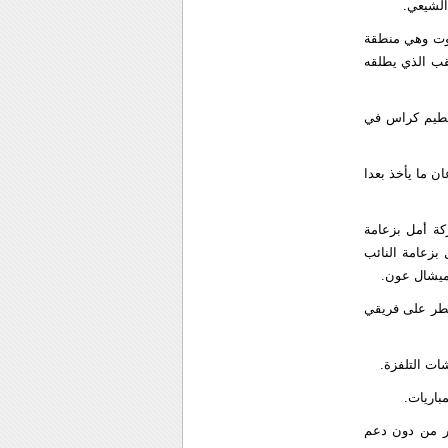
الشيعي.
روت وهي منطقة
لقب الذي يطلقه
تحطيم كراس في
ن ما يأخذ بعدا
كة أمل بزعامة
بزعامة النائب
ميشال عون.
ار المستقبل يسيطر على فريقي
ات التلفزة.
باريات.
رار من دون دعم